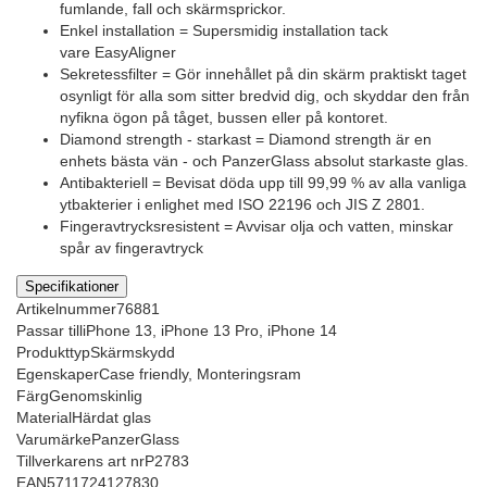
fumlande, fall och skärmsprickor.
Enkel installation = Supersmidig installation tack
vare EasyAligner
Sekretessfilter = Gör innehållet på din skärm praktiskt taget
osynligt för alla som sitter bredvid dig, och skyddar den från
nyfikna ögon på tåget, bussen eller på kontoret.
Diamond strength - starkast = Diamond strength är en
enhets bästa vän - och PanzerGlass absolut starkaste glas.
Antibakteriell = Bevisat döda upp till 99,99 % av alla vanliga
ytbakterier i enlighet med ISO 22196 och JIS Z 2801.
Fingeravtrycksresistent = Avvisar olja och vatten, minskar
spår av fingeravtryck
Specifikationer
Artikelnummer
76881
Passar till
iPhone 13, iPhone 13 Pro, iPhone 14
Produkttyp
Skärmskydd
Egenskaper
Case friendly, Monteringsram
Färg
Genomskinlig
Material
Härdat glas
Varumärke
PanzerGlass
Tillverkarens art nr
P2783
EAN
5711724127830