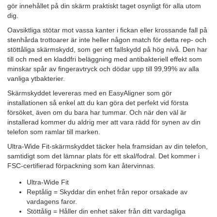
gör innehållet på din skärm praktiskt taget osynligt för alla utom
dig.
Oavsiktliga stötar mot vassa kanter i fickan eller krossande fall på
stenhårda trottoarer är inte heller någon match för detta rep- och
stöttåliga skärmskydd, som ger ett fallskydd på hög nivå. Den har
till och med en kladdfri beläggning med antibakteriell effekt som
minskar spår av fingeravtryck och dödar upp till 99,99% av alla
vanliga ytbakterier.
Skärmskyddet levereras med en EasyAligner som gör
installationen så enkel att du kan göra det perfekt vid första
försöket, även om du bara har tummar. Och när den väl är
installerad kommer du aldrig mer att vara rädd för synen av din
telefon som ramlar till marken.
Ultra-Wide Fit-skärmskyddet täcker hela framsidan av din telefon,
samtidigt som det lämnar plats för ett skal/fodral. Det kommer i
FSC-certifierad förpackning som kan återvinnas.
Ultra-Wide Fit
Reptålig = Skyddar din enhet från repor orsakade av
vardagens faror.
Stöttålig = Håller din enhet säker från ditt vardagliga