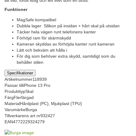
Bli vild, förbli listig och lev livet som en boss.
Funktioner
MagSafe kompatibel
Dubbla lager: Silikon på insidan + hårt skal på utsidan
Täcker hela vägen runt telefonens kanter
Förhöjd ram för skärmskydd
Kameran skyddas av förhöjda kanter runt kameran
Lätt och bekväm att hålla i
För dig som behöver extra skydd, samtidigt som du
behåller stilen
Specifikationer
Artikelnummer
118939
Passar till
iPhone 13 Pro
Produkttyp
Skal
Färg
Flerfärgad
Material
Hårdplast (PC), Mjukplast (TPU)
Varumärke
Burga
Tillverkarens art nr
932427
EAN
4772229324279