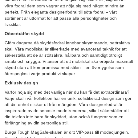
våra fodral dem som vägrar att nöja sig med något mindre än
perfekt. Från eleganta designerfodral till söta fodral – vårt
sortiment är utformat för att passa alla personligheter och
livsstilar.
Oöverträffat skydd
Glöm dagarna då skyddsfodral innebar skrymmande, oattraktiva
skal. Våra mobilskal är tillverkade med avancerad teknik för att
säkerställa att de är stötsäkra, hållbara och samtidigt otroligt
smala och snygga. Vi anser att ett mobilskal ska erbjuda maximalt
skydd utan att kompromissa med stilen – en övertygelse som
återspeglas i varje produkt vi skapar.
Exklusiv design
Varför nöja sig med det vanliga när du kan få det extraordinära?
Varje skal i vår kollektion har en unik, sofistikerad design som gör
att din enhet sticker ut från mängden. Våra designerfodral är
inspirerade av de senaste modetrenderna, vilket säkerställer att
din telefon inte bara är skyddad, utan också fungerar som en
förlängning av din personliga stil.
Burga Tough MagSafe-skalen är ditt VIP-pass till modedjungeln.