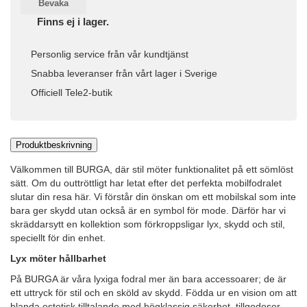
Bevaka
Finns ej i lager.
Personlig service från vår kundtjänst
Snabba leveranser från vårt lager i Sverige
Officiell Tele2-butik
Produktbeskrivning
Välkommen till BURGA, där stil möter funktionalitet på ett sömlöst
sätt. Om du outtröttligt har letat efter det perfekta mobilfodralet
slutar din resa här. Vi förstår din önskan om ett mobilskal som inte
bara ger skydd utan också är en symbol för mode. Därför har vi
skräddarsytt en kollektion som förkroppsligar lyx, skydd och stil,
speciellt för din enhet.
Lyx möter hållbarhet
På BURGA är våra lyxiga fodral mer än bara accessoarer; de är
ett uttryck för stil och en sköld av skydd. Födda ur en vision om att
blanda estetisk tilltalande med högklassig säkerhet, tillgodoser