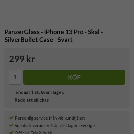
PanzerGlass - iPhone 13 Pro - Skal -
SilverBullet Case - Svart
299 kr
KÖP
Endast
1
st. kvar i lager.
Redo att skickas
Personlig service från vår kundtjänst
Snabba leveranser från vårt lager i Sverige
Officiell Tele2-butik