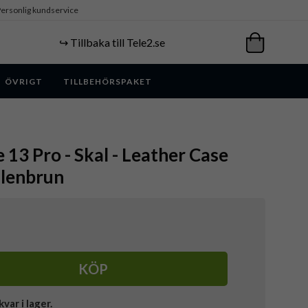
ersonlig kundservice
↪️ Tillbaka till Tele2.se
ÖVRIGT
TILLBEHÖRSPAKET
 13 Pro - Skal - Leather Case
llenbrun
KÖP
kvar i lager.