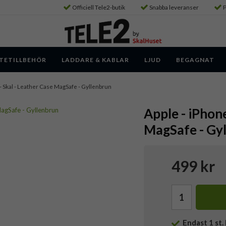
Officiell Tele2-butik
Snabba leveranser
P
TETILLBEHÖR
LADDARE & KABLAR
LJUD
BEGAGNAT
 - Skal - Leather Case MagSafe - Gyllenbrun
Apple - iPhone
MagSafe - Gy
499 kr
Endast
1
st. 