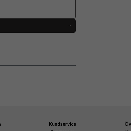
68807
iPhone 13 Pro
Skal
MagSafe-kompatibel
Brun
Äkta läder
Apple
MM193ZM/A
194252779996
a
Kundservice
Öv