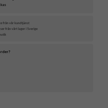
ckas
ce från vår kundtjänst
er från vårt lager i Sverige
butik
order?