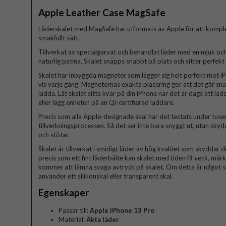
Apple Leather Case MagSafe
Läderskalet med MagSafe har utformats av Apple för att komple
smakfullt sätt.
Tillverkat av specialgarvat och behandlat läder med en mjuk oc
naturlig patina. Skalet snäpps snabbt på plats och sitter perfekt
Skalet har inbyggda magneter som lägger sig helt perfekt mot i
vis varje gång. Magneternas exakta placering gör att det går sn
ladda. Låt skalet sitta kvar på din iPhone när det är dags att l
eller lägg enheten på en Qi-certifierad laddare.
Precis som alla Apple-designade skal har det testats under tus
tillverkningsprocessen. Så det ser inte bara snyggt ut, utan sky
och stötar.
Skalet är tillverkat i smidigt läder av hög kvalitet som skyddar d
precis som ett fint läderbälte kan skalet med tiden få veck, mär
kommer att lämna svaga avtryck på skalet. Om detta är något so
använder ett silikonskal eller transparent skal.
Egenskaper
Passar till:
Apple iPhone 13 Pro
Material:
Äkta läder