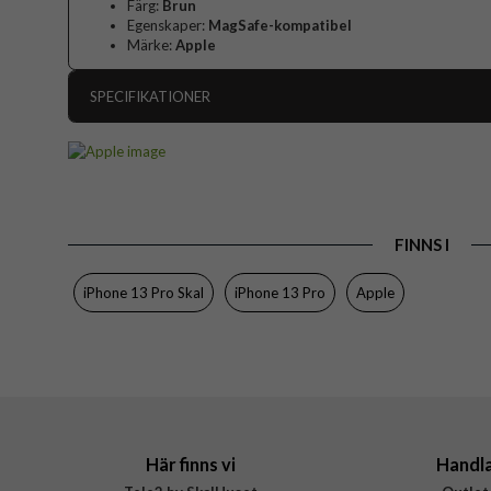
Färg:
Brun
Egenskaper:
MagSafe-kompatibel
Märke:
Apple
SPECIFIKATIONER
Artikelnummer
Passar till
Produkttyp
FINNS I
Egenskaper
Färg
iPhone 13 Pro Skal
iPhone 13 Pro
Apple
Material
Varumärke
Tillverkarens art nr
EAN
Här finns vi
Handl