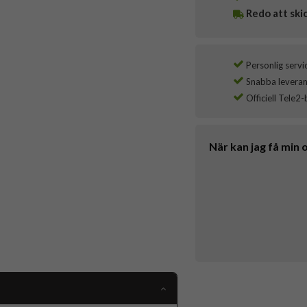
Redo att ski
Personlig servi
Snabba leverans
Officiell Tele2-
När kan jag få min 