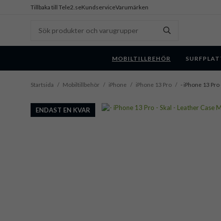
Tillbaka till Tele2.se
Kundservice
Varumärken
MOBILTILLBEHÖR
SURFPLAT
Startsida
/
Mobiltillbehör
/
iPhone
/
iPhone 13 Pro
/
- iPhone 13 Pro
ENDAST EN KVAR