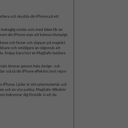
ttera och skydda din iPhone på ett
h behaglig utsida som med tiden får en
 runt din iPhone utan att kännas klumpigt.
Phone och fäster och släpper på magiskt
abbare och smidigare än någonsin att
adda. Snäpp bara fast en MagSafe-laddare
entals timmar genom hela design- och
ddar också din iPhone effektivt mot repor
in iPhone. Läder är ett naturmaterial, och
ken och en viss patina. MagSafe-tillbehör
m bekymrar dig föreslår vi att du