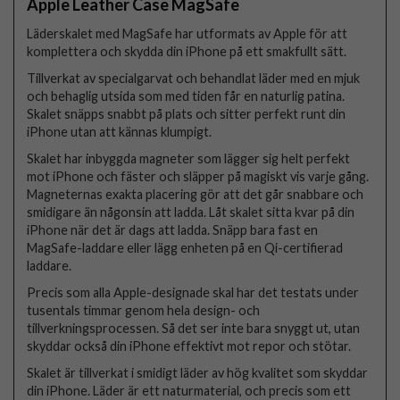
Apple Leather Case MagSafe
Läderskalet med MagSafe har utformats av Apple för att
komplettera och skydda din iPhone på ett smakfullt sätt.
Tillverkat av specialgarvat och behandlat läder med en mjuk
och behaglig utsida som med tiden får en naturlig patina.
Skalet snäpps snabbt på plats och sitter perfekt runt din
iPhone utan att kännas klumpigt.
Skalet har inbyggda magneter som lägger sig helt perfekt
mot iPhone och fäster och släpper på magiskt vis varje gång.
Magneternas exakta placering gör att det går snabbare och
smidigare än någonsin att ladda. Låt skalet sitta kvar på din
iPhone när det är dags att ladda. Snäpp bara fast en
MagSafe-laddare eller lägg enheten på en Qi-certifierad
laddare.
Precis som alla Apple-designade skal har det testats under
tusentals timmar genom hela design- och
tillverkningsprocessen. Så det ser inte bara snyggt ut, utan
skyddar också din iPhone effektivt mot repor och stötar.
Skalet är tillverkat i smidigt läder av hög kvalitet som skyddar
din iPhone. Läder är ett naturmaterial, och precis som ett