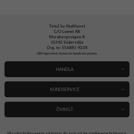
EAN
194252780145
Tele2 by SkalHuset
C/O Lowwi AB
Morabergsvägen 8
15242 Södertälje
Org. nr: 556881-9238
OBS!
Ingen butik, du kan inte handla här på plats
HANDLA
Outlet
Nyheter
KUNDSERVICE
Varumärken
Kundservice
Specialkategorier
90 dagars öppet köp
ÖVRIGT
Köpevillkor
Om oss
Retur
Om cookies
Via vårt hjälpcenter så hittar du svar på de vanligaste frågorna:
Integritetspolicy