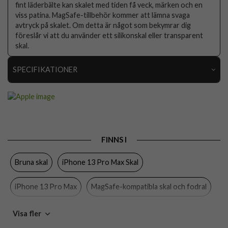
fint läderbälte kan skalet med tiden få veck, märken och en
viss patina. MagSafe-tillbehör kommer att lämna svaga
avtryck på skalet. Om detta är något som bekymrar dig
föreslår vi att du använder ett silikonskal eller transparent
skal.
SPECIFIKATIONER
Artikelnummer
68812
Passar till
iPhone 13 Pro Max
Produkttyp
Skal
FINNS I
Egenskaper
MagSafe-kompatibel
Bruna skal
iPhone 13 Pro Max Skal
Färg
Brun
Material
Äkta läder
iPhone 13 Pro Max
MagSafe-kompatibla skal och fodral
Varumärke
Apple
Apple
Visa fler
Tillverkarens art nr
MM1L3ZM/A