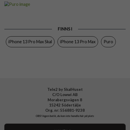
Artikelnummer
64526
Passar till
iPhone 13 Pro Max
Produkttyp
Skal
FINNS I
Egenskaper
Trådlös laddning-kompatibel
iPhone 13 Pro Max Skal
iPhone 13 Pro Max
Puro
Färg
Svart
Material
Silikon
Varumärke
Puro
Tillverkarens art nr
IPC1367ICONBLK
EAN
8033830303524
Tele2 by SkalHuset
C/O Lowwi AB
Morabergsvägen 8
15242 Södertälje
Org. nr: 556881-9238
OBS!
Ingen butik, du kan inte handla här på plats