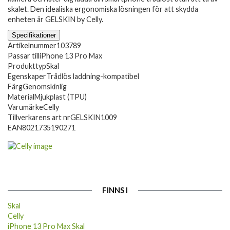
skalet. Den idealiska ergonomiska lösningen för att skydda
enheten är GELSKIN by Celly.
Specifikationer
Artikelnummer
103789
Passar till
iPhone 13 Pro Max
Produkttyp
Skal
Egenskaper
Trådlös laddning-kompatibel
Färg
Genomskinlig
Material
Mjukplast (TPU)
Varumärke
Celly
Tillverkarens art nr
GELSKIN1009
EAN
8021735190271
FINNS I
Skal
Celly
iPhone 13 Pro Max Skal