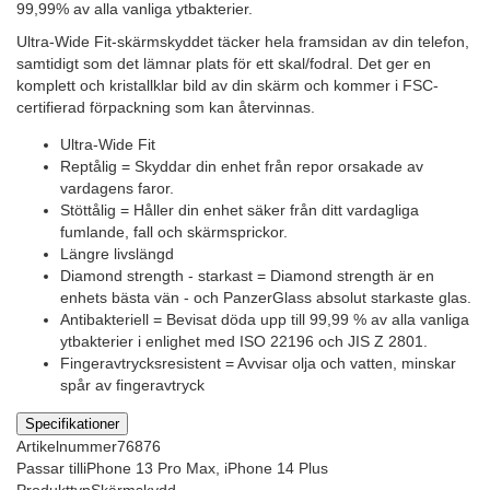
99,99% av alla vanliga ytbakterier.
Ultra-Wide Fit-skärmskyddet täcker hela framsidan av din telefon,
samtidigt som det lämnar plats för ett skal/fodral. Det ger en
komplett och kristallklar bild av din skärm och kommer i FSC-
certifierad förpackning som kan återvinnas.
Ultra-Wide Fit
Reptålig = Skyddar din enhet från repor orsakade av
vardagens faror.
Stöttålig = Håller din enhet säker från ditt vardagliga
fumlande, fall och skärmsprickor.
Längre livslängd
Diamond strength - starkast = Diamond strength är en
enhets bästa vän - och PanzerGlass absolut starkaste glas.
Antibakteriell = Bevisat döda upp till 99,99 % av alla vanliga
ytbakterier i enlighet med ISO 22196 och JIS Z 2801.
Fingeravtrycksresistent = Avvisar olja och vatten, minskar
spår av fingeravtryck
Specifikationer
Artikelnummer
76876
Passar till
iPhone 13 Pro Max, iPhone 14 Plus
Produkttyp
Skärmskydd