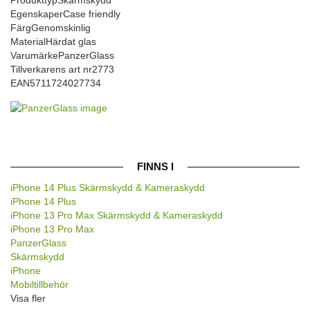
Egenskaper
Case friendly
Färg
Genomskinlig
Material
Härdat glas
Varumärke
PanzerGlass
Tillverkarens art nr
2773
EAN
5711724027734
FINNS I
iPhone 14 Plus Skärmskydd & Kameraskydd
iPhone 14 Plus
iPhone 13 Pro Max Skärmskydd & Kameraskydd
iPhone 13 Pro Max
PanzerGlass
Skärmskydd
iPhone
Mobiltillbehör
Visa fler