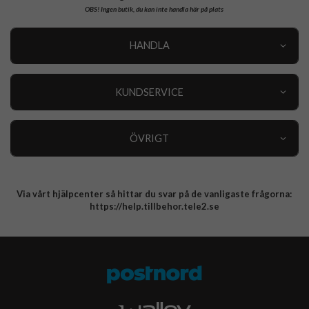
OBS!
Ingen butik, du kan inte handla här på plats
HANDLA
Outlet
Nyheter
KUNDSERVICE
Varumärken
Kundservice
Specialkategorier
90 dagars öppet köp
ÖVRIGT
Köpevillkor
Om oss
Retur
Om cookies
Via vårt hjälpcenter så hittar du svar på de vanligaste frågorna:
Integritetspolicy
https://help.tillbehor.tele2.se