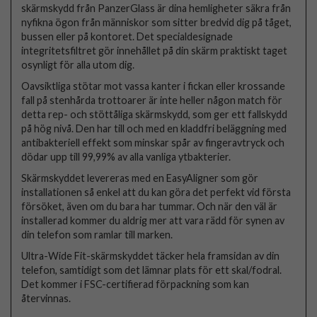
skärmskydd från PanzerGlass är dina hemligheter säkra från
nyfikna ögon från människor som sitter bredvid dig på tåget,
bussen eller på kontoret. Det specialdesignade
integritetsfiltret gör innehållet på din skärm praktiskt taget
osynligt för alla utom dig.
Oavsiktliga stötar mot vassa kanter i fickan eller krossande
fall på stenhårda trottoarer är inte heller någon match för
detta rep- och stöttåliga skärmskydd, som ger ett fallskydd
på hög nivå. Den har till och med en kladdfri beläggning med
antibakteriell effekt som minskar spår av fingeravtryck och
dödar upp till 99,99% av alla vanliga ytbakterier.
Skärmskyddet levereras med en EasyAligner som gör
installationen så enkel att du kan göra det perfekt vid första
försöket, även om du bara har tummar. Och när den väl är
installerad kommer du aldrig mer att vara rädd för synen av
din telefon som ramlar till marken.
Ultra-Wide Fit-skärmskyddet täcker hela framsidan av din
telefon, samtidigt som det lämnar plats för ett skal/fodral.
Det kommer i FSC-certifierad förpackning som kan
återvinnas.