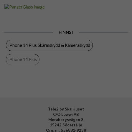
Artikelnummer
76885
Passar till
iPhone 13 Pro Max, iPhone 14 Plus
Produkttyp
Skärmskydd
FINNS I
Egenskaper
Case friendly, Monteringsram
iPhone 14 Plus Skärmskydd & Kameraskydd
Färg
Genomskinlig
Material
Härdat glas
iPhone 14 Plus
Varumärke
PanzerGlass
iPhone 13 Pro Max Skärmskydd & Kameraskydd
Tillverkarens art nr
P2785
EAN
5711724127854
iPhone 13 Pro Max
PanzerGlass
Skärmskydd
iPhone
Mobiltillbehör
Tele2 by SkalHuset
C/O Lowwi AB
Morabergsvägen 8
15242 Södertälje
Org. nr: 556881-9238