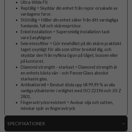
Ultra-Wide Fit
Reptålig = Skyddar din enhet från repor orsakade av
vardagens faror.
Stöttålig = Håller din enhet säker från ditt vardagliga
fumlande, fall och skärmsprickor.
Enkel installation = Supersmidig installation tack
vare EasyAligner
Sekretessfilter = Gör innehållet på din skärm praktiskt
taget osynligt för alla som sitter bredvid dig, och
skyddar den från nyfikna ögon på tåget, bussen eller
på kontoret.
Diamond strength - starkast = Diamond strength är
en enhets bästa vän - och PanzerGlass absolut
starkaste glas.
Antibakteriell = Bevisat döda upp till 99,99 % av alla
vanliga ytbakterier i enlighet med ISO 22196 och JIS Z
2801.
Fingeravtrycksresistent = Avvisar olja och vatten,
minskar spår av fingeravtryck
SPECIFIKATIONER