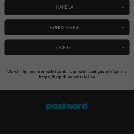
HANDLA
Outlet
Nyheter
KUNDSERVICE
Varumärken
Kundservice
Specialkategorier
90 dagars öppet köp
ÖVRIGT
Köpevillkor
Om oss
Retur
Om cookies
Via vårt hjälpcenter så hittar du svar på de vanligaste frågorna:
Integritetspolicy
https://help.tillbehor.tele2.se