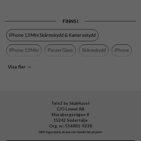
Passar till
iPhone 13 Mini
Produkttyp
Skärmskydd
FINNS I
Egenskaper
Antibakteriell, Case friendly, Kameraskydd
iPhone 13 Mini Skärmskydd & Kameraskydd
Färg
Genomskinlig, Svart
Material
Härdat glas
iPhone 13 Mini
PanzerGlass
Skärmskydd
iPhone
Varumärke
PanzerGlass
Mobiltillbehör
Visa fler
Tillverkarens art nr
P2747
EAN
5711724127472
Tele2 by SkalHuset
C/O Lowwi AB
Morabergsvägen 8
15242 Södertälje
Org. nr: 556881-9238
OBS!
Ingen butik, du kan inte handla här på plats