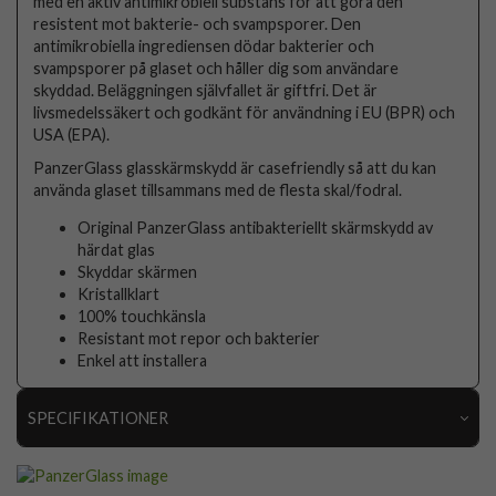
med en aktiv antimikrobiell substans för att göra den
resistent mot bakterie- och svampsporer. Den
antimikrobiella ingrediensen dödar bakterier och
svampsporer på glaset och håller dig som användare
skyddad. Beläggningen självfallet är giftfri. Det är
livsmedelssäkert och godkänt för användning i EU (BPR) och
USA (EPA).
PanzerGlass glasskärmskydd är casefriendly så att du kan
använda glaset tillsammans med de flesta skal/fodral.
Original PanzerGlass antibakteriellt skärmskydd av
härdat glas
Skyddar skärmen
Kristallklart
100% touchkänsla
Resistant mot repor och bakterier
Enkel att installera
SPECIFIKATIONER
Artikelnummer
64395