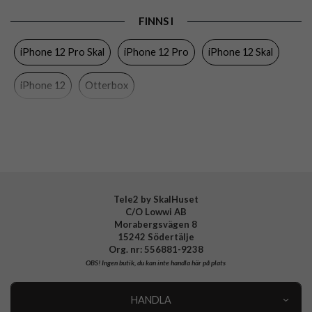
Produkttyp
Skal
FINNS I
Egenskaper
Bältesclip, Stöttålig
iPhone 12 Pro Skal
iPhone 12 Pro
iPhone 12 Skal
Färg
Svart
Material
Gummi, Hårdplast (PC)
iPhone 12
Otterbox
Varumärke
Otterbox
Tillverkarens art nr
77-65401
EAN
840104215685
Tele2 by SkalHuset
C/O Lowwi AB
Morabergsvägen 8
15242 Södertälje
Org. nr: 556881-9238
OBS!
Ingen butik, du kan inte handla här på plats
HANDLA