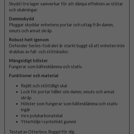
Skydd i tre lager samverkar för att dämpa effekten av stötar
och skakningar.
Dammskydd
Pluggar skyddar enhetens portar och uttag från damm,
smuts och annat skräp.
Robust helt igenom
Defender Series-fodralet är starkt byggt så att enheten inte
drabbas av fall- och stötskador.
Mångsidigt hölster
Fungerar som bältesklämma och stativ.
Funktioner och material
Rejält och stöttåligt skal
Lock för portar håller ute damm, smuts och annat
skräp
Hölster som fungerar som bältesklämma och stativ
ingår
Inre polykarbonatskal
Ytterhölje i syntetiskt gummi
Testad av Otterbox. Byggd för dig.