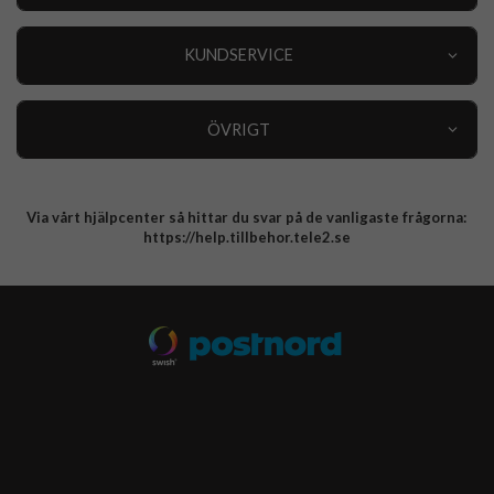
Outlet
Nyheter
KUNDSERVICE
Varumärken
Kundservice
Specialkategorier
90 dagars öppet köp
ÖVRIGT
Köpevillkor
Om oss
Retur
Om cookies
Via vårt hjälpcenter så hittar du svar på de vanligaste frågorna:
Integritetspolicy
https://help.tillbehor.tele2.se