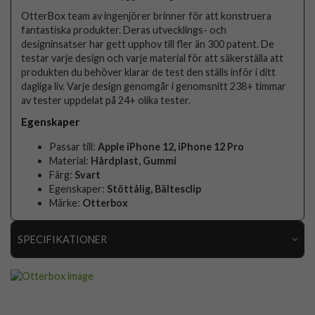
OtterBox team av ingenjörer brinner för att konstruera
fantastiska produkter. Deras utvecklings- och
designinsatser har gett upphov till fler än 300 patent. De
testar varje design och varje material för att säkerställa att
produkten du behöver klarar de test den ställs inför i ditt
dagliga liv. Varje design genomgår i genomsnitt 238+ timmar
av tester uppdelat på 24+ olika tester.
Egenskaper
Passar till:
Apple iPhone 12, iPhone 12 Pro
Material:
Hårdplast, Gummi
Färg:
Svart
Egenskaper:
Stöttålig, Bältesclip
Märke:
Otterbox
SPECIFIKATIONER
Artikelnummer
51817
Passar till
iPhone 12, iPhone 12 Pro