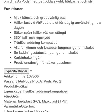
om dina AirPods med betrodda skydd, bärbarhet och stil.
Funktioner
Mjuk känsla och greppvänlig bas
Håller fast vid AirPods-etuiet för daglig användning hela
dagen
Säker spärr håller väskan stängd
360° fall- och repskydd
Trådlös laddning kompatibel
Alla funktioner och knappar fungerar genom skalet
Se laddningsstatuslampan genom skalet
Karbinhake ingår
Precisionsdesign för säker passform
Specifikationer
Artikelnummer
107506
Passar till
AirPods Pro, AirPods Pro 2
Produkttyp
Skal
Egenskaper
Trådlös laddning-kompatibel
Färg
Grön
Material
Hårdplast (PC), Mjukplast (TPU)
Varumärke
Otterbox
Tillverkarens art nr
77-97242