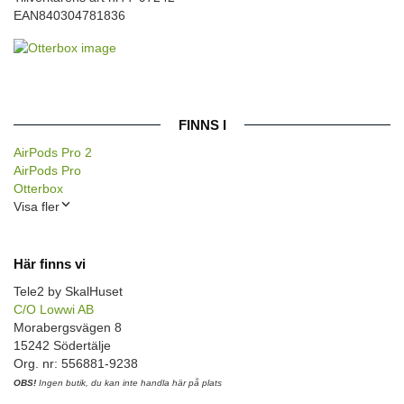
EAN
840304781836
FINNS I
AirPods Pro 2
AirPods Pro
Otterbox
Visa fler
Här finns vi
Tele2 by SkalHuset
C/O Lowwi AB
Morabergsvägen 8
15242 Södertälje
Org. nr: 556881-9238
OBS!
Ingen butik, du kan inte handla här på plats