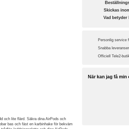
Beställning
Skickas ino
Vad betyder 
Personlig service 
Snabba leveranser 
Officiell Tele2-buti
När kan jag få min
dd och lite flärd. Säkra dina AirPods och
ppbar bas och fäst en karbinhake för bekväm