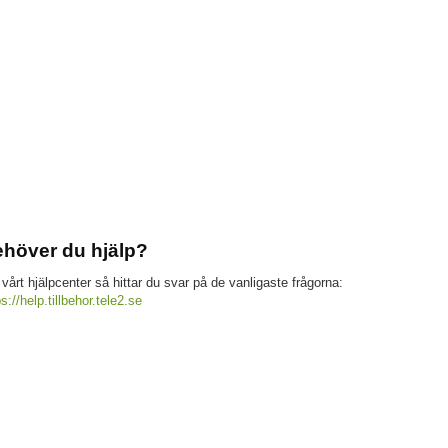
höver du hjälp?
 vårt hjälpcenter så hittar du svar på de vanligaste frågorna:
ps://help.tillbehor.tele2.se