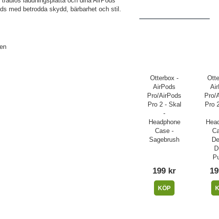
 trådlös laddningsplatta och dina AirPods
ods med betrodda skydd, bärbarhet och stil.
gen
Otterbox -
Otte
AirPods
Ai
Pro/AirPods
Pro/
Pro 2 - Skal
Pro 2
-
Headphone
Hea
Case -
Ca
Sagebrush
De
D
Pu
199 kr
19
KÖP