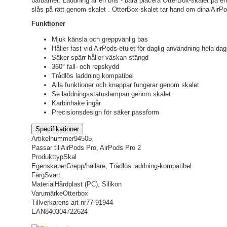
bärbarhet. Laddning är en bris - bara placera OtterBox-skalet på en
slås på rätt genom skalet . OtterBox-skalet tar hand om dina AirP
Funktioner
Mjuk känsla och greppvänlig bas
Håller fast vid AirPods-etuiet för daglig användning hela da
Säker spärr håller väskan stängd
360° fall- och repskydd
Trådlös laddning kompatibel
Alla funktioner och knappar fungerar genom skalet
Se laddningsstatuslampan genom skalet
Karbinhake ingår
Precisionsdesign för säker passform
Specifikationer
Artikelnummer
94505
Passar till
AirPods Pro, AirPods Pro 2
Produkttyp
Skal
Egenskaper
Grepp/hållare, Trådlös laddning-kompatibel
Färg
Svart
Material
Hårdplast (PC), Silikon
Varumärke
Otterbox
Tillverkarens art nr
77-91944
EAN
840304722624