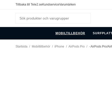
Tillbaka till Tele2.se
Kundservice
Varumärken
MOBILTILLBEHÖR
SURFPLAT
Startsida
/
Mobiltillbehör
/
iPhone
/
AirPods Pro
/
- AirPods Pro/Ai