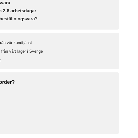
svara
m 2-6 arbetsdagar
beställningsvara?
från vår kundtjänst
från vårt lager i Sverige
k
 order?