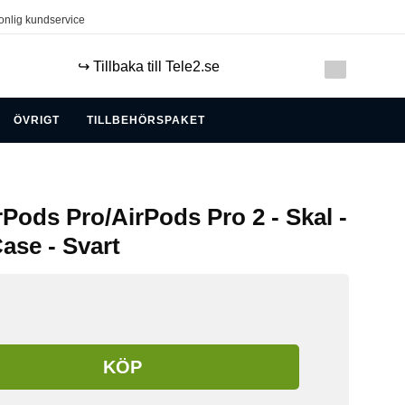
onlig kundservice
↪️ Tillbaka till Tele2.se
ÖVRIGT
TILLBEHÖRSPAKET
rPods Pro/AirPods Pro 2 - Skal -
se - Svart
KÖP