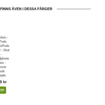
FINNS ÄVEN I DESSA FÄRGER
rbox -
rPods
AirPods
 - Skal
-
dphone
se -
nver
usk
rple
9 kr
KÖP