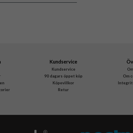
a
Kundservice
Öv
Kundservice
Om
r
90 dagars öppet köp
Om c
en
Köpevillkor
Integri
gorier
Retur