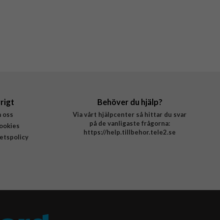
rigt
Behöver du hjälp?
 oss
Via vårt hjälpcenter så hittar du svar
på de vanligaste frågorna:
ookies
https://help.tillbehor.tele2.se
tetspolicy