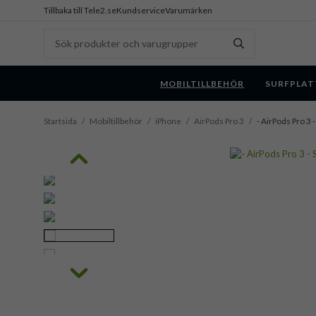
Tillbaka till Tele2.se
Kundservice
Varumärken
MOBILTILLBEHÖR
SURFPLAT
Startsida
/
Mobiltillbehör
/
iPhone
/
AirPods Pro 3
/
- AirPods Pro 3 -