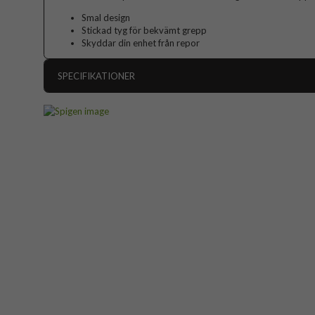
Smal design
Stickad tyg för bekvämt grepp
Skyddar din enhet från repor
SPECIFIKATIONER
Artikelnummer
Passar till
Produkttyp
Egenskaper
Färg
Material
Varumärke
Tillverkarens art nr
EAN