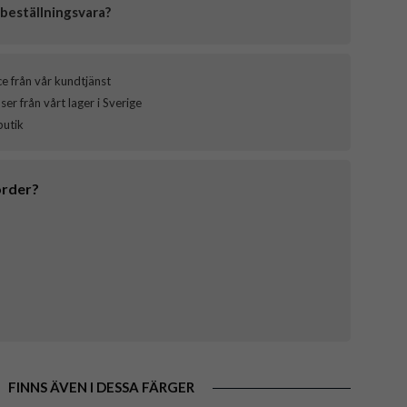
beställningsvara?
ce från vår kundtjänst
er från vårt lager i Sverige
butik
order?
FINNS ÄVEN I DESSA FÄRGER