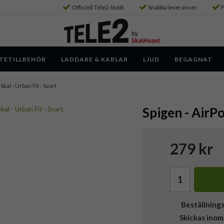
Officiell Tele2-butik
Snabba leveranser
P
TETILLBEHÖR
LADDARE & KABLAR
LJUD
BEGAGNAT
 Skal - Urban Fit - Svart
Spigen - AirPo
279 kr
Beställning
Skickas inom