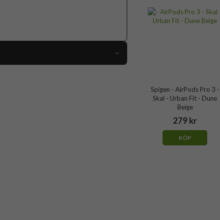
113618
AirPods Pro 3
Spigen - AirPods Pro 3 -
Skal - Urban Fit - Dune
Skal
Beige
Trådlös laddning-kompatibel
279 kr
Svart
KÖP
Hårdplast (PC), Tyg
Spigen
ACS09830
8800283309683