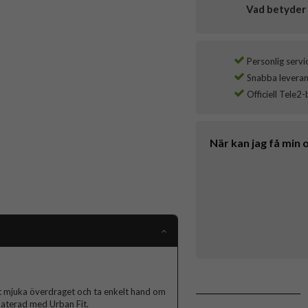
Vad betyder 
Personlig servi
Snabba leverans
Officiell Tele2-
När kan jag få min 
et mjuka överdraget och ta enkelt hand om
pdaterad med Urban Fit.