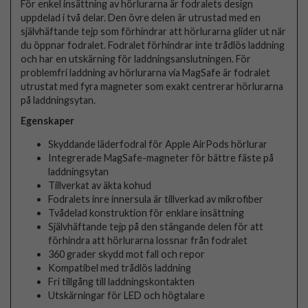
För enkel insättning av hörlurarna är fodralets design
uppdelad i två delar. Den övre delen är utrustad med en
självhäftande tejp som förhindrar att hörlurarna glider ut när
du öppnar fodralet. Fodralet förhindrar inte trådlös laddning
och har en utskärning för laddningsanslutningen. För
problemfri laddning av hörlurarna via MagSafe är fodralet
utrustat med fyra magneter som exakt centrerar hörlurarna
på laddningsytan.
Egenskaper
Skyddande läderfodral för Apple AirPods hörlurar
Integrerade MagSafe-magneter för bättre fäste på
laddningsytan
Tillverkat av äkta kohud
Fodralets inre innersula är tillverkad av mikrofiber
Tvådelad konstruktion för enklare insättning
Självhäftande tejp på den stängande delen för att
förhindra att hörlurarna lossnar från fodralet
360 grader skydd mot fall och repor
Kompatibel med trådlös laddning
Fri tillgång till laddningskontakten
Utskärningar för LED och högtalare