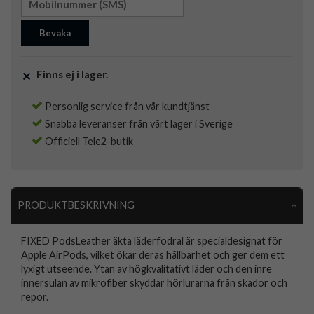
Bevaka
Finns ej i lager.
Personlig service från vår kundtjänst
Snabba leveranser från vårt lager i Sverige
Officiell Tele2-butik
PRODUKTBESKRIVNING
FIXED PodsLeather äkta läderfodral är specialdesignat för
Apple AirPods, vilket ökar deras hållbarhet och ger dem ett
lyxigt utseende. Ytan av högkvalitativt läder och den inre
innersulan av mikrofiber skyddar hörlurarna från skador och
repor.