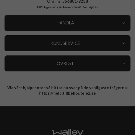
Org. nr: 556881-9238
OBS!
Ingen butik, du kan inte handla här på plats
HANDLA
Outlet
Nyheter
KUNDSERVICE
Varumärken
Kundservice
Specialkategorier
90 dagars öppet köp
ÖVRIGT
Köpevillkor
Om oss
Retur
Om cookies
Via vårt hjälpcenter så hittar du svar på de vanligaste frågorna:
Integritetspolicy
https://help.tillbehor.tele2.se