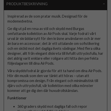
PRODUKTBESKRIVNING
Inspirerad av de som pratar musik. Designad för de
modemedvetna.
Ge dig ut på en resa av stil och skydd med Burgas
omfattande kollektion av AirPods skal. Varje fodral i vårt
urval är skräddarsytt för den kräsne användaren och är mer
än bara en accessoar; det är ett uttalande om sofistikering
och en sköld mot det dagliga livets växlingar. Med flera olika
designer, allt från elegant diskreta till livfullt uttrycksfulla, har
det aldrig varit enklare eller roligare att hitta den perfekta
följeslagaren till dina AirPods.
Våra skyddsfodral är gjorda för att ta hand om dina AirPods.
Hör din musik som den var tänkt att höras – utan att
kompromissa om design. Från elegant och minimalistisk till
djärv och uttrycksfull, vår kollektion med olika mönster
kommer att ge dig den där huvudrollskänslan.
Funktioner
360 graders skydd mot dagliga fall och repor