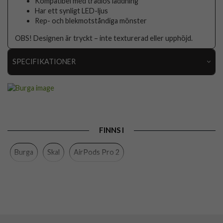
Kompatibel med trådlös laddning
Har ett synligt LED-ljus
Rep- och blekmotståndiga mönster
OBS! Designen är tryckt – inte texturerad eller upphöjd.
SPECIFIKATIONER
Artikelnummer
117948
Passar till
AirPods Pro 2
Produkttyp
Skal
FINNS I
Färg
Flerfärgad
Burga
Skal
AirPods Pro 2
Material
Hårdplast (PC)
Varumärke
Burga
Tillverkarens art nr
904955
EAN
4772229049554