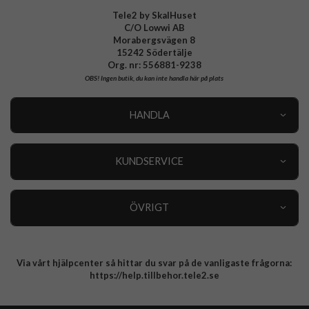
Tele2 by SkalHuset
C/O Lowwi AB
Morabergsvägen 8
15242 Södertälje
Org. nr: 556881-9238
OBS!
Ingen butik, du kan inte handla här på plats
HANDLA
Outlet
Nyheter
KUNDSERVICE
Varumärken
Kundservice
Specialkategorier
90 dagars öppet köp
ÖVRIGT
Köpevillkor
Om oss
Retur
Om cookies
Via vårt hjälpcenter så hittar du svar på de vanligaste frågorna:
Integritetspolicy
https://help.tillbehor.tele2.se