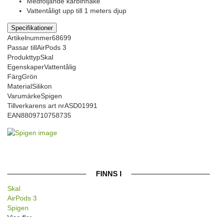
Medföljande karbinhake
Vattentåligt upp till 1 meters djup
Specifikationer
Artikelnummer
68699
Passar till
AirPods 3
Produkttyp
Skal
Egenskaper
Vattentålig
Färg
Grön
Material
Silikon
Varumärke
Spigen
Tillverkarens art nr
ASD01991
EAN
8809710758735
FINNS I
Skal
AirPods 3
Spigen