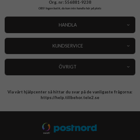
Org. nr: 556881-9238
OBS!
Ingen butik, du kan inte handla här på plats
HANDLA
Outlet
Nyheter
KUNDSERVICE
Varumärken
Kundservice
Specialkategorier
90 dagars öppet köp
ÖVRIGT
Köpevillkor
Om oss
Retur
Om cookies
Via vårt hjälpcenter så hittar du svar på de vanligaste frågorna:
Integritetspolicy
https://help.tillbehor.tele2.se