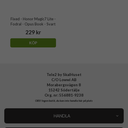
Fixed - Honor Magic7 Lite -
Fodral - Opus Book - Svart
229 kr
KÖP
Tele2 by SkalHuset
C/O Lowwi AB
Morabergsvägen 8
15242 Södertälje
Org. nr: 556881-9238
OBS!
Ingen butik, du kan inte handla här på plats
HANDLA
Outlet