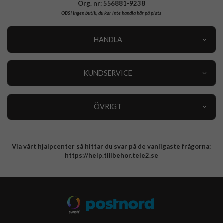
Org. nr: 556881-9238
OBS!
Ingen butik, du kan inte handla här på plats
HANDLA
Outlet
Nyheter
KUNDSERVICE
Varumärken
Kundservice
Specialkategorier
90 dagars öppet köp
ÖVRIGT
Köpevillkor
Om oss
Retur
Om cookies
Via vårt hjälpcenter så hittar du svar på de vanligaste frågorna:
Integritetspolicy
https://help.tillbehor.tele2.se