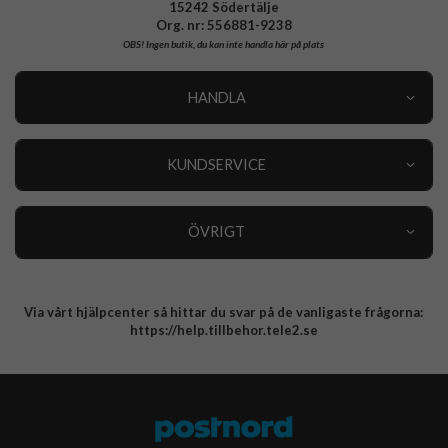
15242 Södertälje
Org. nr: 556881-9238
OBS!
Ingen butik, du kan inte handla här på plats
HANDLA
Outlet
Nyheter
KUNDSERVICE
Varumärken
Kundservice
Specialkategorier
90 dagars öppet köp
ÖVRIGT
Köpevillkor
Om oss
Retur
Om cookies
Via vårt hjälpcenter så hittar du svar på de vanligaste frågorna:
Integritetspolicy
https://help.tillbehor.tele2.se