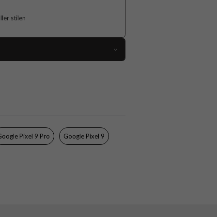
er stilen
118490
Google Pixel 9, Google Pixel 9 Pro
Skal
Flerfärgad
Hårdplast (PC), Mjukplast (TPU)
Google Pixel 9 Pro
Google Pixel 9
Burga
953307
4772229533077