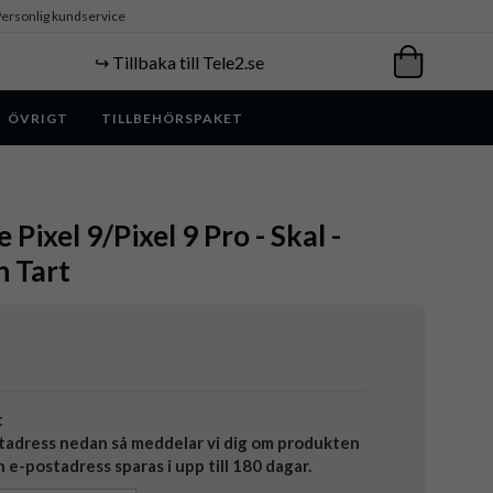
ersonlig kundservice
↪️ Tillbaka till Tele2.se
ÖVRIGT
TILLBEHÖRSPAKET
 Pixel 9/Pixel 9 Pro - Skal -
n Tart
t
tadress nedan så meddelar vi dig om produkten
in e-postadress sparas i upp till 180 dagar.