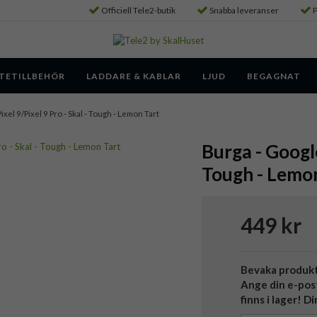
Officiell Tele2-butik
Snabba leveranser
P
TETILLBEHÖR
LADDARE & KABLAR
LJUD
BEGAGNAT
ixel 9/Pixel 9 Pro - Skal - Tough - Lemon Tart
Burga - Google
Tough - Lemo
449 kr
Bevaka produk
Ange din e-pos
finns i lager! D