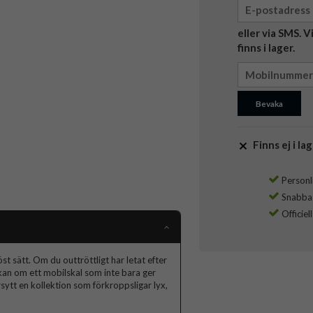
eller via SMS. 
finns i lager.
Bevaka
Finns ej i lag
Personli
Snabba l
Officiel
t sätt. Om du outtröttligt har letat efter
skan om ett mobilskal som inte bara ger
ytt en kollektion som förkroppsligar lyx,