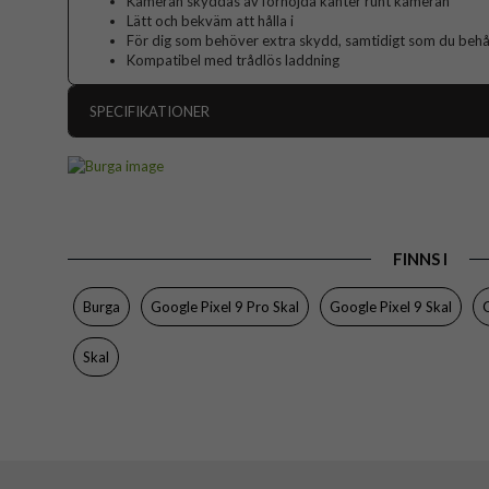
Kameran skyddas av förhöjda kanter runt kameran
Lätt och bekväm att hålla i
För dig som behöver extra skydd, samtidigt som du behåll
Kompatibel med trådlös laddning
SPECIFIKATIONER
Artikelnummer
Passar till
Produkttyp
FINNS I
Färg
Material
Burga
Google Pixel 9 Pro Skal
Google Pixel 9 Skal
Varumärke
Skal
Tillverkarens art nr
EAN