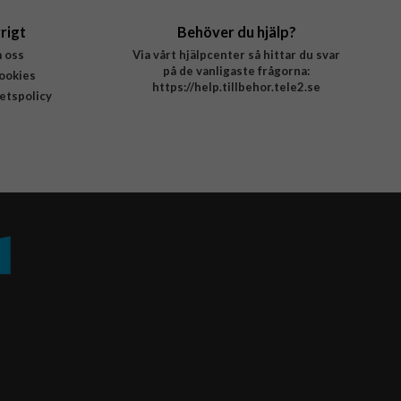
rigt
Behöver du hjälp?
 oss
Via vårt hjälpcenter så hittar du svar
på de vanligaste frågorna:
ookies
https://help.tillbehor.tele2.se
tetspolicy