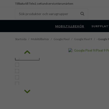
Tillbaka till Tele2.se
Kundservice
Varumärken
MOBILTILLBEHÖR
SURFPLAT
Startsida
/
Mobiltillbehör
/
Google Pixel
/
Google Pixel 9
/
- Google P