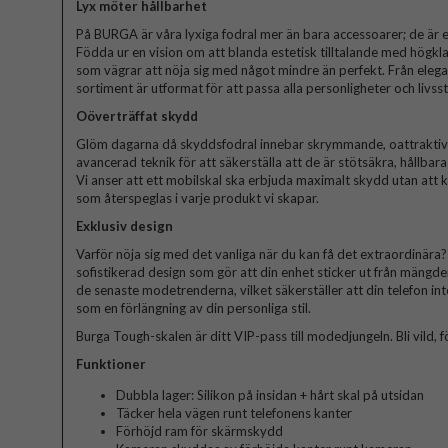
Lyx möter hållbarhet
På BURGA är våra lyxiga fodral mer än bara accessoarer; de är et
Födda ur en vision om att blanda estetisk tilltalande med högkla
som vägrar att nöja sig med något mindre än perfekt. Från elegant
sortiment är utformat för att passa alla personligheter och livssti
Oöverträffat skydd
Glöm dagarna då skyddsfodral innebar skrymmande, oattraktiva 
avancerad teknik för att säkerställa att de är stötsäkra, hållbar
Vi anser att ett mobilskal ska erbjuda maximalt skydd utan att
som återspeglas i varje produkt vi skapar.
Exklusiv design
Varför nöja sig med det vanliga när du kan få det extraordinära? V
sofistikerad design som gör att din enhet sticker ut från mängde
de senaste modetrenderna, vilket säkerställer att din telefon in
som en förlängning av din personliga stil.
Burga Tough-skalen är ditt VIP-pass till modedjungeln. Bli vild, fö
Funktioner
Dubbla lager: Silikon på insidan + hårt skal på utsidan
Täcker hela vägen runt telefonens kanter
Förhöjd ram för skärmskydd