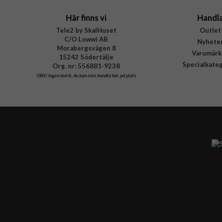
Här finns vi
Handl
Tele2 by SkalHuset
Outlet
C/O Lowwi AB
Nyhete
Morabergsvägen 8
Varumärk
15242 Södertälje
Specialkate
Org. nr: 556881-9238
OBS!
Ingen butik, du kan inte handla här på plats