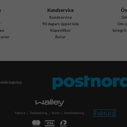
a
Kundservice
Öv
Kundservice
Om
r
90 dagars öppet köp
Om c
en
Köpevillkor
Integri
gorier
Retur