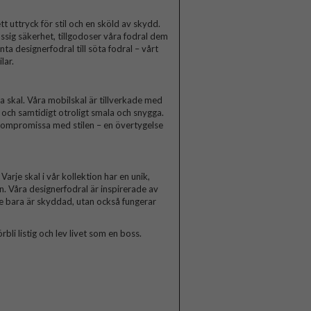
t uttryck för stil och en sköld av skydd.
ssig säkerhet, tillgodoser våra fodral dem
a designerfodral till söta fodral – vårt
lar.
skal. Våra mobilskal är tillverkade med
a och samtidigt otroligt smala och snygga.
 kompromissa med stilen – en övertygelse
arje skal i vår kollektion har en unik,
n. Våra designerfodral är inspirerade av
te bara är skyddad, utan också fungerar
rbli listig och lev livet som en boss.