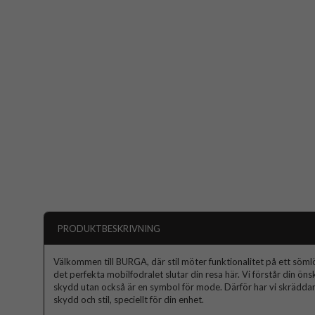
PRODUKTBESKRIVNING
Välkommen till BURGA, där stil möter funktionalitet på ett sömlös
det perfekta mobilfodralet slutar din resa här. Vi förstår din ön
skydd utan också är en symbol för mode. Därför har vi skräddars
skydd och stil, speciellt för din enhet.