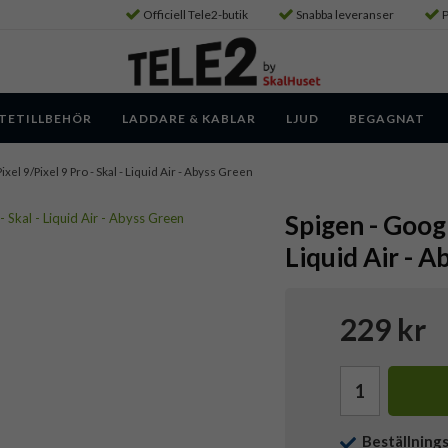
Officiell Tele2-butik
Snabba leveranser
P
TETILLBEHÖR
LADDARE & KABLAR
LJUD
BEGAGNAT
ixel 9/Pixel 9 Pro - Skal - Liquid Air - Abyss Green
Spigen - Googl
Liquid Air - 
229 kr
Beställning