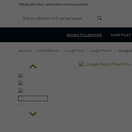
Tillbaka till Tele2.se
Kundservice
Varumärken
MOBILTILLBEHÖR
SURFPLAT
Startsida
/
Mobiltillbehör
/
Google Pixel
/
Google Pixel 9
/
- Google P