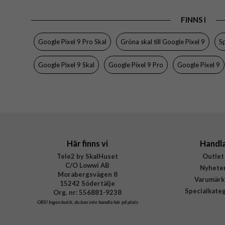
EAN
FINNS I
Google Pixel 9 Pro Skal
Gröna skal till Google Pixel 9
Sp
Google Pixel 9 Skal
Google Pixel 9 Pro
Google Pixel 9
Här finns vi
Handl
Tele2 by SkalHuset
Outlet
C/O Lowwi AB
Nyhete
Morabergsvägen 8
Varumärk
15242 Södertälje
Specialkate
Org. nr: 556881-9238
OBS!
Ingen butik, du kan inte handla här på plats