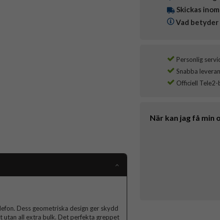
Skickas inom
Vad betyder 
Personlig servi
Snabba leverans
Officiell Tele2-
När kan jag få min 
elefon. Dess geometriska design ger skydd
et utan all extra bulk. Det perfekta greppet