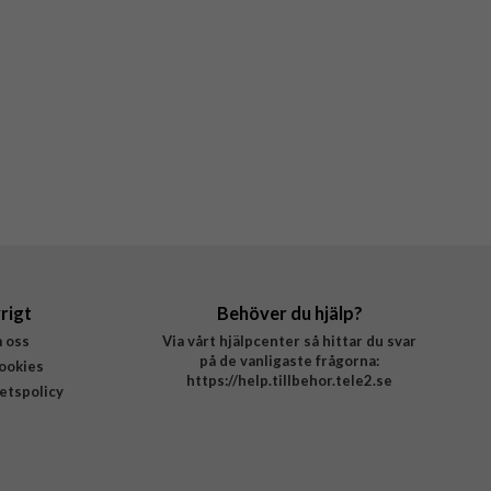
rigt
Behöver du hjälp?
 oss
Via vårt hjälpcenter så hittar du svar
på de vanligaste frågorna:
ookies
https://help.tillbehor.tele2.se
tetspolicy