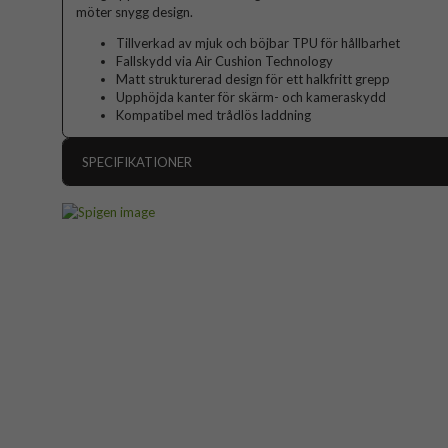
möter snygg design.
Tillverkad av mjuk och böjbar TPU för hållbarhet
Fallskydd via Air Cushion Technology
Matt strukturerad design för ett halkfritt grepp
Upphöjda kanter för skärm- och kameraskydd
Kompatibel med trådlös laddning
SPECIFIKATIONER
Artikelnummer
Passar till
Produkttyp
Egenskaper
Färg
Material
Varumärke
Tillverkarens art nr