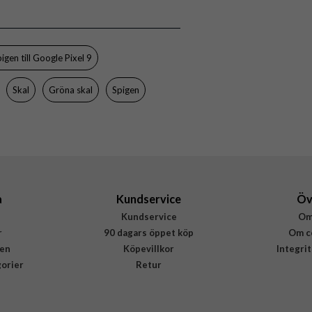
8809971226325
igen till Google Pixel 9
Skal
Gröna skal
Spigen
a
Kundservice
Öv
Kundservice
Om
r
90 dagars öppet köp
Om c
en
Köpevillkor
Integri
gorier
Retur