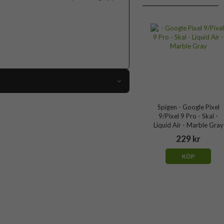
102458
Spigen - Google Pixel
9/Pixel 9 Pro - Skal -
Google Pixel 9, Google Pixel 9 Pro
Liquid Air - Marble Gray
Skal
229 kr
Trådlös laddning-kompatibel
KÖP
Grön
Mjukplast (TPU)
Spigen
ACS07683