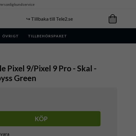
ersonlig kundservice
↪️ Tillbaka till Tele2.se
ÖVRIGT
TILLBEHÖRSPAKET
e Pixel 9/Pixel 9 Pro - Skal -
Abyss Green
KÖP
svara