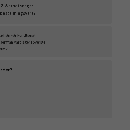
 2-6 arbetsdagar
beställningsvara?
ce från vår kundtjänst
er från vårt lager i Sverige
butik
order?