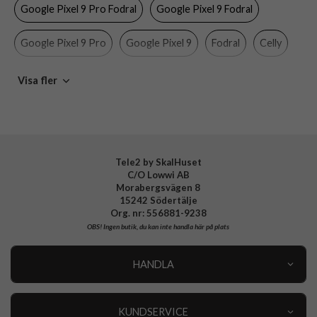
Google Pixel 9 Pro Fodral
Google Pixel 9 Fodral
Färg
Svart
Material
Konstläder, Mjukplast (TPU)
Google Pixel 9 Pro
Google Pixel 9
Fodral
Celly
Varumärke
Celly
Google Pixel
Mobiltillbehör
Visa fler
Tillverkarens art nr
WALLY1083
EAN
8021735212508
Tele2 by SkalHuset
C/O Lowwi AB
Morabergsvägen 8
15242 Södertälje
Org. nr: 556881-9238
OBS!
Ingen butik, du kan inte handla här på plats
HANDLA
Outlet
Nyheter
KUNDSERVICE