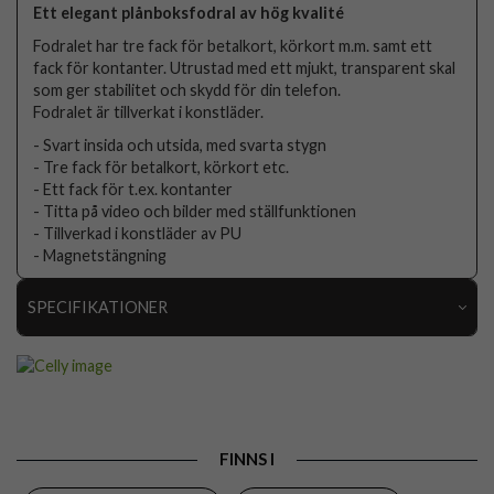
Ett elegant plånboksfodral av hög kvalité
Fodralet har tre fack för betalkort, körkort m.m. samt ett
fack för kontanter. Utrustad med ett mjukt, transparent skal
som ger stabilitet och skydd för din telefon.
Fodralet är tillverkat i konstläder.
- Svart insida och utsida, med svarta stygn
- Tre fack för betalkort, körkort etc.
- Ett fack för t.ex. kontanter
- Titta på video och bilder med ställfunktionen
- Tillverkad i konstläder av PU
- Magnetstängning
SPECIFIKATIONER
Artikelnummer
103133
Passar till
Google Pixel 9, Google Pixel 9 Pro
Produkttyp
Fodral
FINNS I
Egenskaper
Kortfack, Stativfunktion