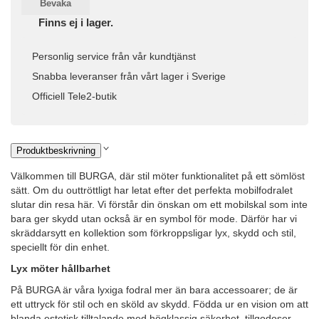
Bevaka
Finns ej i lager.
Personlig service från vår kundtjänst
Snabba leveranser från vårt lager i Sverige
Officiell Tele2-butik
Produktbeskrivning
Välkommen till BURGA, där stil möter funktionalitet på ett sömlöst
sätt. Om du outtröttligt har letat efter det perfekta mobilfodralet
slutar din resa här. Vi förstår din önskan om ett mobilskal som inte
bara ger skydd utan också är en symbol för mode. Därför har vi
skräddarsytt en kollektion som förkroppsligar lyx, skydd och stil,
speciellt för din enhet.
Lyx möter hållbarhet
På BURGA är våra lyxiga fodral mer än bara accessoarer; de är
ett uttryck för stil och en sköld av skydd. Födda ur en vision om att
blanda estetisk tilltalande med högklassig säkerhet, tillgodoser