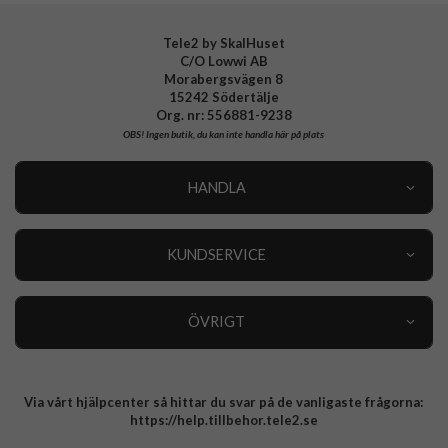
Tele2 by SkalHuset
C/O Lowwi AB
Morabergsvägen 8
15242 Södertälje
Org. nr: 556881-9238
OBS!
Ingen butik, du kan inte handla här på plats
HANDLA
Outlet
Nyheter
KUNDSERVICE
Varumärken
Kundservice
Specialkategorier
90 dagars öppet köp
ÖVRIGT
Köpevillkor
Om oss
Retur
Om cookies
Via vårt hjälpcenter så hittar du svar på de vanligaste frågorna:
Integritetspolicy
https://help.tillbehor.tele2.se