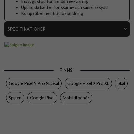
Inbyggt stöd för handsfree-visning
Upphöjda kanter för skärm- och kameraskydd
Kompatibel med trådlös laddning
SPECIFIKATIONER
Artikelnummer
102453
Passar till
Google Pixel 9 Pro XL
Produkttyp
Skal
FINNS I
Egenskaper
Stativfunktion, Stöttålig, Trådlös laddning-
kompatibel
Google Pixel 9 Pro XL Skal
Google Pixel 9 Pro XL
Skal
Färg
Svart
Spigen
Google Pixel
Mobiltillbehör
Material
Hårdplast (PC), Mjukplast (TPU)
Varumärke
Spigen
Tillverkarens art nr
ACS07726
EAN
8809971226653