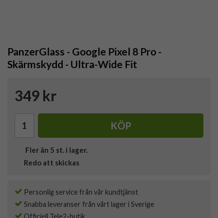
PanzerGlass - Google Pixel 8 Pro -
Skärmskydd - Ultra-Wide Fit
349 kr
KÖP
Fler än 5 st. i lager.
Redo att skickas
Personlig service från vår kundtjänst
Snabba leveranser från vårt lager i Sverige
Officiell Tele2-butik