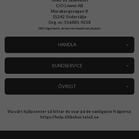
C/O Lowwi AB
Morabergsvägen 8
15242 Södertälje
Org. nr: 556881-9238
OBS!
Ingen butik, du kan inte handla här på plats
HANDLA
Outlet
Nyheter
KUNDSERVICE
Varumärken
Kundservice
Specialkategorier
90 dagars öppet köp
ÖVRIGT
Köpevillkor
Om oss
Retur
Om cookies
Via vårt hjälpcenter så hittar du svar på de vanligaste frågorna:
Integritetspolicy
https://help.tillbehor.tele2.se