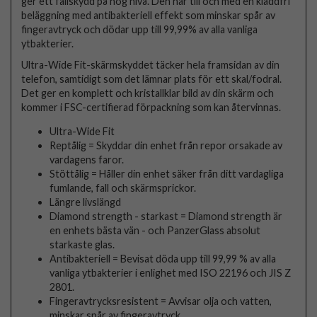
ger ett fallskydd på hög nivå. Den har till och med en kladdfri
beläggning med antibakteriell effekt som minskar spår av
fingeravtryck och dödar upp till 99,99% av alla vanliga
ytbakterier.
Ultra-Wide Fit-skärmskyddet täcker hela framsidan av din
telefon, samtidigt som det lämnar plats för ett skal/fodral.
Det ger en komplett och kristallklar bild av din skärm och
kommer i FSC-certifierad förpackning som kan återvinnas.
Ultra-Wide Fit
Reptålig = Skyddar din enhet från repor orsakade av
vardagens faror.
Stöttålig = Håller din enhet säker från ditt vardagliga
fumlande, fall och skärmsprickor.
Längre livslängd
Diamond strength - starkast = Diamond strength är
en enhets bästa vän - och PanzerGlass absolut
starkaste glas.
Antibakteriell = Bevisat döda upp till 99,99 % av alla
vanliga ytbakterier i enlighet med ISO 22196 och JIS Z
2801.
Fingeravtrycksresistent = Avvisar olja och vatten,
minskar spår av fingeravtryck