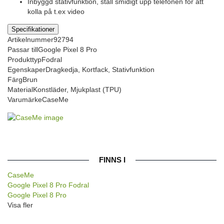
Inbyggd stativfunktion, ställ smidigt upp telefonen för att
kolla på t.ex video
Specifikationer
Artikelnummer
92794
Passar till
Google Pixel 8 Pro
Produkttyp
Fodral
Egenskaper
Dragkedja, Kortfack, Stativfunktion
Färg
Brun
Material
Konstläder, Mjukplast (TPU)
Varumärke
CaseMe
FINNS I
CaseMe
Google Pixel 8 Pro Fodral
Google Pixel 8 Pro
Visa fler