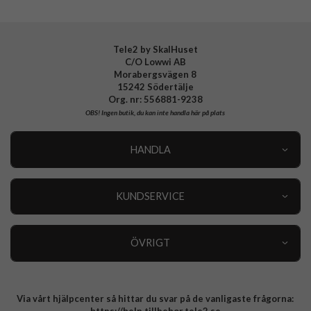
EAN
8800337244137
Tele2 by SkalHuset
C/O Lowwi AB
Morabergsvägen 8
15242 Södertälje
Org. nr: 556881-9238
OBS!
Ingen butik, du kan inte handla här på plats
HANDLA
Outlet
Nyheter
KUNDSERVICE
Varumärken
Kundservice
Specialkategorier
90 dagars öppet köp
ÖVRIGT
Köpevillkor
Om oss
Retur
Om cookies
Via vårt hjälpcenter så hittar du svar på de vanligaste frågorna:
Integritetspolicy
https://help.tillbehor.tele2.se