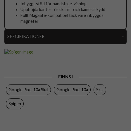
Inbyggt stöd för handsfree-visning
Upphöjda kanter för skärm- och kameraskydd
Fullt MagSafe-kompatibel tack vare inbyggda
magneter
SPECIFIKATIONER
Artikelnummer
115773
Passar till
Google Pixel 10a
Produkttyp
Skal
FINNS I
Egenskaper
MagSafe-kompatibel, Stativfunktion, Stöttålig
Google Pixel 10a Skal
Google Pixel 10a
Skal
Färg
Svart
Material
Hårdplast (PC), Mjukplast (TPU)
Spigen
Varumärke
Spigen
Tillverkarens art nr
ACS11280