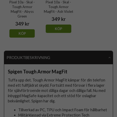
Pixel 10a - Skal -
Pixel 10a - Skal -
Tough Armor
Tough Armor
MagFit - Abyss
MagFit - Ash Violet
Green
349 kr
349 kr
KÖP
KÖP
PRODUKTBESKRIVNING
Spigen Tough Armor MagFit
Tuffa upp det. Tough Armor MagFit kämpar för din telefon
med ett fullfjädrat skydd. Fortsätt med försvar i flera lager
för självförtroende mot dåliga dagar och dåliga fall. Nu med
inbyggd MagSafe-kapacitet och ett stöd för oslagbar
bekvämlighet. Spigen har dig.
Tillverkad av PC, TPU och Impact Foam för hållbarhet
Militärklassad via Extreme Protection Tech