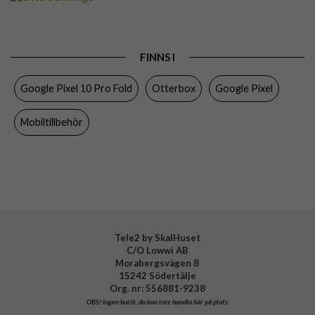
Passar till
Google Pixel 10 Pro Fold
Produkttyp
Skal
FINNS I
Egenskaper
MagSafe-kompatibel
Google Pixel 10 Pro Fold
Otterbox
Google Pixel
Färg
Svart
Material
Hårdplast (PC)
Mobiltillbehör
Varumärke
Otterbox
Tillverkarens art nr
77-98097
EAN
840434704163
Tele2 by SkalHuset
C/O Lowwi AB
Morabergsvägen 8
15242 Södertälje
Org. nr: 556881-9238
OBS!
Ingen butik, du kan inte handla här på plats