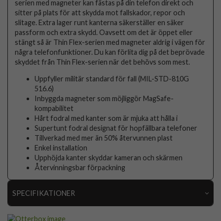
serien med magneter kan fästas på din telefon direkt och
sitter på plats för att skydda mot fallskador, repor och
slitage. Extra lager runt kanterna säkerställer en säker
passform och extra skydd. Oavsett om det är öppet eller
stängt så är Thin Flex-serien med magneter aldrig i vägen för
några telefonfunktioner. Du kan förlita dig på det beprövade
skyddet från Thin Flex-serien när det behövs som mest.
Uppfyller militär standard för fall (MIL-STD-810G
516.6)
Inbyggda magneter som möjliggör MagSafe-
kompabilitet
Hårt fodral med kanter som är mjuka att hålla i
Supertunt fodral designat för hopfällbara telefoner
Tillverkad med mer än 50% återvunnen plast
Enkel installation
Upphöjda kanter skyddar kameran och skärmen
Återvinningsbar förpackning
SPECIFIKATIONER
Artikelnummer
109699