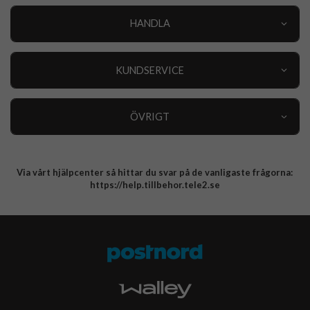
HANDLA
Outlet
Nyheter
KUNDSERVICE
Varumärken
Kundservice
Specialkategorier
90 dagars öppet köp
ÖVRIGT
Köpevillkor
Om oss
Retur
Om cookies
Via vårt hjälpcenter så hittar du svar på de vanligaste frågorna:
Integritetspolicy
https://help.tillbehor.tele2.se