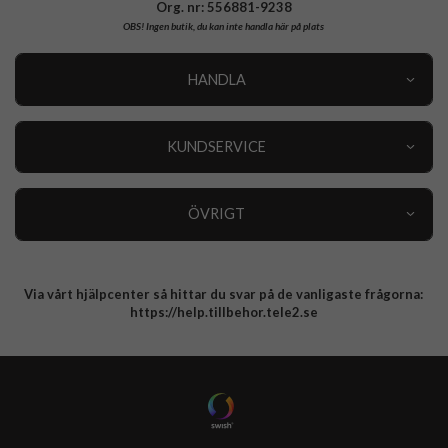
Org. nr: 556881-9238
OBS!
Ingen butik, du kan inte handla här på plats
HANDLA
Outlet
Nyheter
KUNDSERVICE
Varumärken
Kundservice
Specialkategorier
90 dagars öppet köp
ÖVRIGT
Köpevillkor
Om oss
Retur
Om cookies
Via vårt hjälpcenter så hittar du svar på de vanligaste frågorna:
Integritetspolicy
https://help.tillbehor.tele2.se