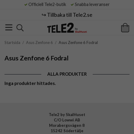
Officiell Tele2-butik
Snabba leveranser
↪️ Tillbaka till Tele2.se
Startsida
/
Asus Zenfone 6
/
Asus Zenfone 6 Fodral
Asus Zenfone 6 Fodral
ALLA PRODUKTER
Inga produkter hittades.
Tele2 by SkalHuset
C/O Lowwi AB
Morabergsvägen 8
15242 Södertälje