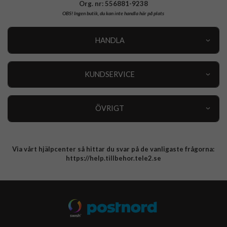
Org. nr: 556881-9238
OBS!
Ingen butik, du kan inte handla här på plats
HANDLA
Outlet
Nyheter
KUNDSERVICE
Varumärken
Kundservice
Specialkategorier
90 dagars öppet köp
ÖVRIGT
Köpevillkor
Om oss
Retur
Om cookies
Via vårt hjälpcenter så hittar du svar på de vanligaste frågorna:
Integritetspolicy
https://help.tillbehor.tele2.se