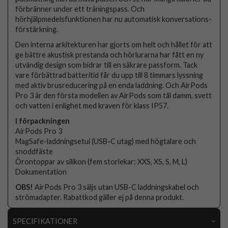
förbränner under ett träningspass. Och
hörhjälpmedelsfunktionen har nu automatisk konversations­
förstärkning.
Den interna arkitekturen har gjorts om helt och hållet för att
ge bättre akustisk prestanda och hörlurarna har fått en ny
utvändig design som bidrar till en säkrare passform. Tack
vare förbättrad batteritid får du upp till 8 timmars lyssning
med aktiv brusreducering på en enda laddning. Och AirPods
Pro 3 är den första modellen av AirPods som tål damm, svett
och vatten i enlighet med kraven för klass IP57.
I förpackningen
AirPods Pro 3
MagSafe-laddningsetui (USB-C utag) med högtalare och
snoddfäste
Örontoppar av silikon (fem storlekar: XXS, XS, S, M, L)
Dokumentation
OBS!
AirPods Pro 3 säljs utan USB-C laddningskabel och
strömadapter. Rabattkod gäller ej på denna produkt.
SPECIFIKATIONER