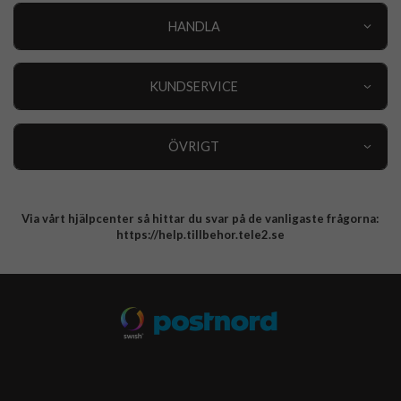
HANDLA
Outlet
Nyheter
KUNDSERVICE
Varumärken
Kundservice
Specialkategorier
90 dagars öppet köp
ÖVRIGT
Köpevillkor
Om oss
Retur
Om cookies
Via vårt hjälpcenter så hittar du svar på de vanligaste frågorna:
Integritetspolicy
https://help.tillbehor.tele2.se