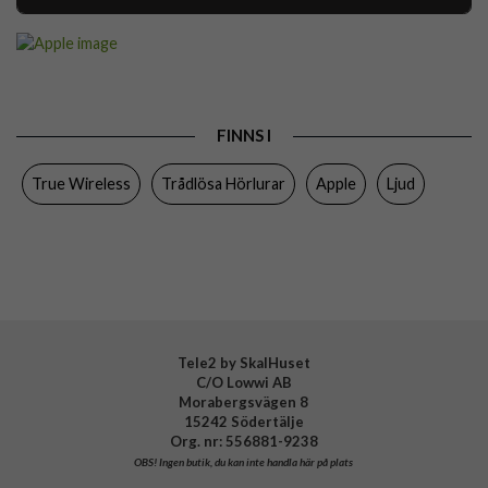
Artikelnummer
111200
Produkttyp
Hörlurar
Egenskaper
Trådlös
FINNS I
Färg
Vit
True Wireless
Trådlösa Hörlurar
Apple
Ljud
Varumärke
Apple
Tillverkarens art nr
MFHP4DN/A
EAN
195950543650
Tele2 by SkalHuset
C/O Lowwi AB
Morabergsvägen 8
15242 Södertälje
Org. nr: 556881-9238
OBS!
Ingen butik, du kan inte handla här på plats