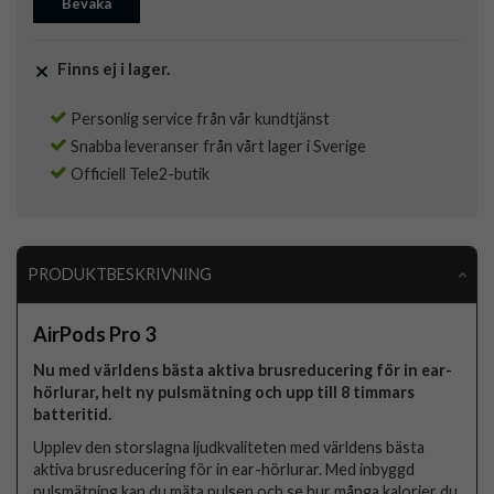
Bevaka
Finns ej i lager.
Personlig service från vår kundtjänst
Snabba leveranser från vårt lager i Sverige
Officiell Tele2-butik
PRODUKTBESKRIVNING
AirPods Pro 3
Nu med världens bästa aktiva brusreducering för in ear-
hörlurar, helt ny pulsmätning och upp till 8 timmars
batteritid.
Upplev den storslagna ljudkvaliteten med världens bästa
aktiva brusreducering för in ear-hörlurar. Med inbyggd
pulsmätning kan du mäta pulsen och se hur många kalorier du