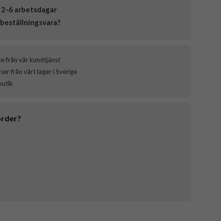
 2-6 arbetsdagar
beställningsvara?
ce från vår kundtjänst
er från vårt lager i Sverige
butik
order?