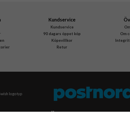
a
Kundservice
Öv
Kundservice
Om
r
90 dagars öppet köp
Om c
en
Köpevillkor
Integri
gorier
Retur