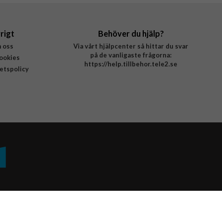
rigt
Behöver du hjälp?
 oss
Via vårt hjälpcenter så hittar du svar
på de vanligaste frågorna:
ookies
https://help.tillbehor.tele2.se
tetspolicy