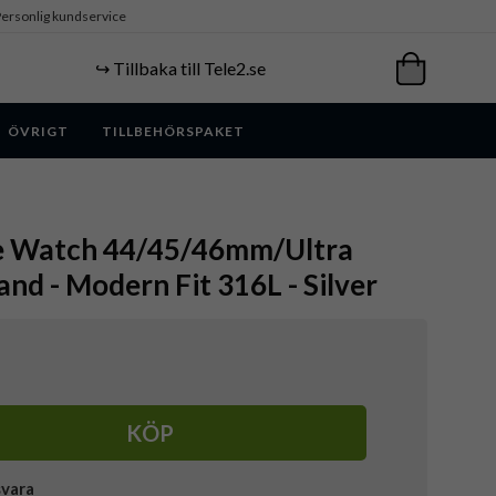
ersonlig kundservice
↪️ Tillbaka till Tele2.se
ÖVRIGT
TILLBEHÖRSPAKET
le Watch 44/45/46mm/Ultra
d - Modern Fit 316L - Silver
KÖP
svara