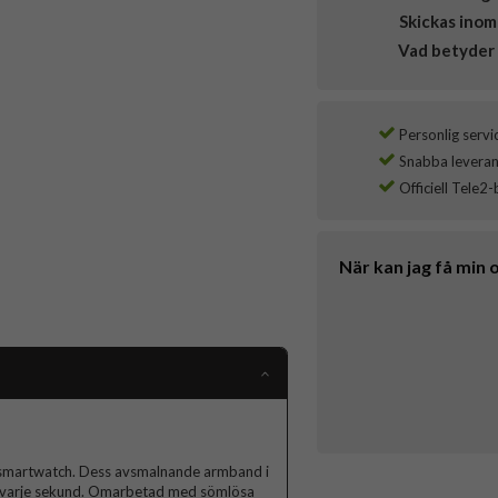
Skickas inom
Vad betyder 
Personlig servi
Snabba leverans
Officiell Tele2-
När kan jag få min 
in smartwatch. Dess avsmalnande armband i
kar varje sekund. Omarbetad med sömlösa