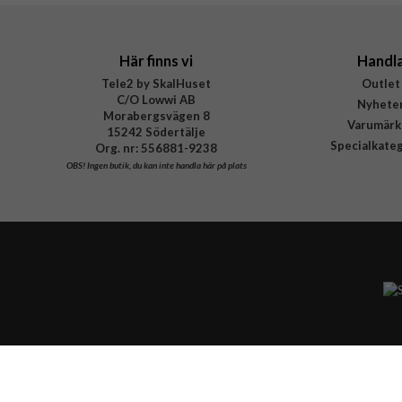
Här finns vi
Handl
Tele2 by SkalHuset
Outlet
C/O Lowwi AB
Nyhete
Morabergsvägen 8
Varumärk
15242 Södertälje
Specialkate
Org. nr: 556881-9238
OBS!
Ingen butik, du kan inte handla här på plats