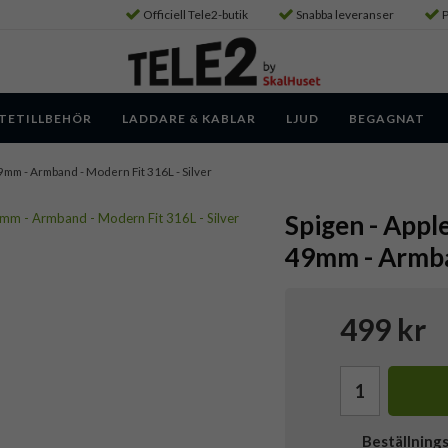
Officiell Tele2-butik
Snabba leveranser
P
TETILLBEHÖR
LADDARE & KABLAR
LJUD
BEGAGNAT
mm - Armband - Modern Fit 316L - Silver
Spigen - App
49mm - Armban
499 kr
Beställning