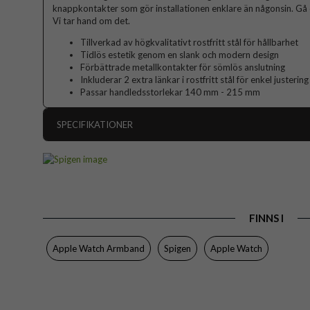
knappkontakter som gör installationen enklare än någonsin. Gå 
Vi tar hand om det.
Tillverkad av högkvalitativt rostfritt stål för hållbarhet
Tidlös estetik genom en slank och modern design
Förbättrade metallkontakter för sömlös anslutning
Inkluderar 2 extra länkar i rostfritt stål för enkel justerin
Passar handledsstorlekar 140 mm - 215 mm
SPECIFIKATIONER
Artikelnummer
Passar till
Apple Watch 44mm,
Produkttyp
FINNS I
Färg
Material
Apple Watch Armband
Spigen
Apple Watch
Varumärke
Tillverkarens art nr
EAN