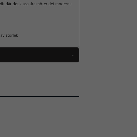
dit där det klassiska möter det moderna.
g av storlek
116687
 Apple Watch 45mm, Apple Watch 46mm
Armband
Silver
Rostfritt stål
Spigen
AMP06356
8809896746724