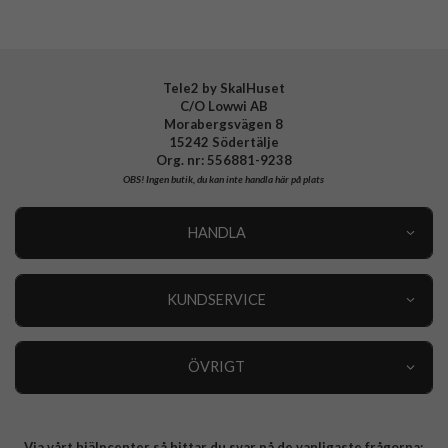
Tele2 by SkalHuset
C/O Lowwi AB
Morabergsvägen 8
15242 Södertälje
Org. nr: 556881-9238
OBS!
Ingen butik, du kan inte handla här på plats
HANDLA
Outlet
Nyheter
KUNDSERVICE
Varumärken
Kundservice
Specialkategorier
90 dagars öppet köp
ÖVRIGT
Köpevillkor
Om oss
Retur
Om cookies
Via vårt hjälpcenter så hittar du svar på de vanligaste frågorna:
Integritetspolicy