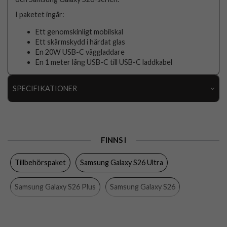
I paketet ingår:
Ett genomskinligt mobilskal
Ett skärmskydd i härdat glas
En 20W USB-C väggladdare
En 1 meter lång USB-C till USB-C laddkabel
SPECIFIKATIONER
Artikelnummer
119409
FINNS I
Tillbehörspaket
Samsung Galaxy S26 Ultra
Samsung Galaxy S26 Plus
Samsung Galaxy S26
iPhone 17 Pro Max
iPhone 17 Pro
iPhone 17