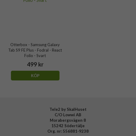
Otterbox - Samsung Galaxy
Tab S9 FE Plus - Fodral - React
Folio - Svart
499 kr
KÖP
Tele2 by SkalHuset
C/O Lowwi AB
Morabergsvägen 8
15242 Södertälje
Org. nr: 556881-9238