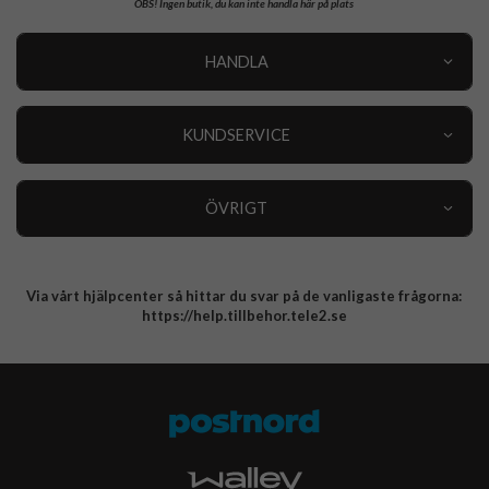
OBS!
Ingen butik, du kan inte handla här på plats
HANDLA
Outlet
Nyheter
KUNDSERVICE
Varumärken
Kundservice
Specialkategorier
90 dagars öppet köp
ÖVRIGT
Köpevillkor
Om oss
Retur
Om cookies
Via vårt hjälpcenter så hittar du svar på de vanligaste frågorna:
Integritetspolicy
https://help.tillbehor.tele2.se