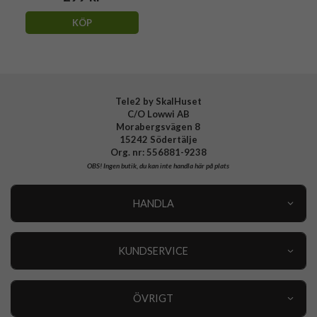
KÖP
Tele2 by SkalHuset
C/O Lowwi AB
Morabergsvägen 8
15242 Södertälje
Org. nr: 556881-9238
OBS!
Ingen butik, du kan inte handla här på plats
HANDLA
Outlet
Nyheter
KUNDSERVICE
Varumärken
Kundservice
Specialkategorier
90 dagars öppet köp
ÖVRIGT
Köpevillkor