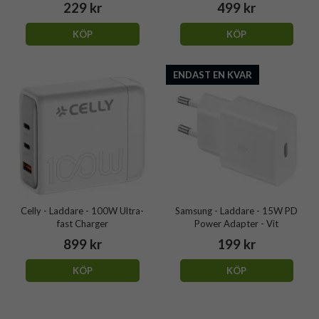
229 kr
499 kr
KÖP
KÖP
ENDAST EN KVAR
Celly - Laddare - 100W Ultra-
Samsung - Laddare - 15W PD
fast Charger
Power Adapter - Vit
899 kr
199 kr
KÖP
KÖP