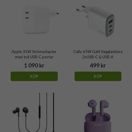
Apple 35W Strömadapter
Celly 65W GaN Väggladdare
med två USB-C portar
2xUSB-C & USB-A
1 090 kr
499 kr
KÖP
KÖP