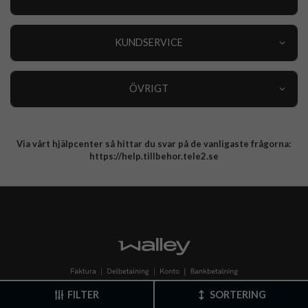
Outlet
Nyheter
KUNDSERVICE
Varumärken
Kundservice
Specialkategorier
90 dagars öppet köp
ÖVRIGT
Köpevillkor
Om oss
Retur
Om cookies
Via vårt hjälpcenter så hittar du svar på de vanligaste frågorna:
Integritetspolicy
https://help.tillbehor.tele2.se
FILTER
SORTERING