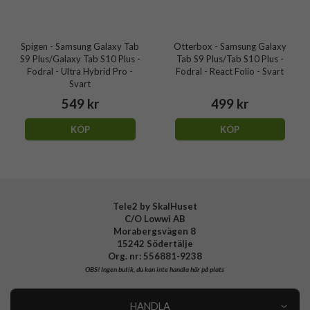
Spigen - Samsung Galaxy Tab
Otterbox - Samsung Galaxy
S9 Plus/Galaxy Tab S10 Plus -
Tab S9 Plus/Tab S10 Plus -
Fodral - Ultra Hybrid Pro -
Fodral - React Folio - Svart
Svart
549 kr
499 kr
KÖP
KÖP
Tele2 by SkalHuset
C/O Lowwi AB
Morabergsvägen 8
15242 Södertälje
Org. nr: 556881-9238
OBS!
Ingen butik, du kan inte handla här på plats
HANDLA