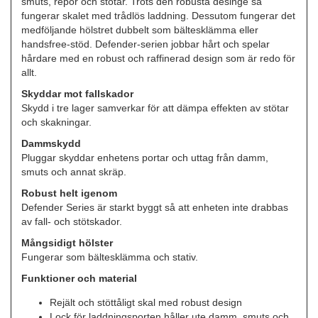
smuts, repor och stötar. Trots den robusta desinge så
fungerar skalet med trådlös laddning. Dessutom fungerar det
medföljande hölstret dubbelt som bältesklämma eller
handsfree-stöd. Defender-serien jobbar hårt och spelar
hårdare med en robust och raffinerad design som är redo för
allt.
Skyddar mot fallskador
Skydd i tre lager samverkar för att dämpa effekten av stötar
och skakningar.
Dammskydd
Pluggar skyddar enhetens portar och uttag från damm,
smuts och annat skräp.
Robust helt igenom
Defender Series är starkt byggt så att enheten inte drabbas
av fall- och stötskador.
Mångsidigt hölster
Fungerar som bältesklämma och stativ.
Funktioner och material
Rejält och stöttåligt skal med robust design
Lock för laddningsporten håller ute damm, smuts och