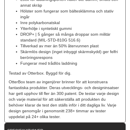
annat skräp
Hölster som fungerar som bältesklämma och stativ
ingår
Inre polykarbonatskal
Ytterhölje i syntetiskt gummi
DROP+ | 5 gånger så många droppar som militär
standard (MIL-STD-810G 516.6)
Tillverkad av mer än 50% återvunnen plast
Skärmlös design (inget inbyggt skärmskydd) ger felfri
beröringsrespons
Fungerar med trådlös laddning
Testad av Otterbox. Byggd för dig.
OtterBox team av ingenjörer brinner för att konstruera
fantastiska produkter. Deras utvecklings- och designinsatser
har gett upphov till fler än 300 patent. De testar varje design
och varje material för att säkerställa att produkten du
behöver klarar de test den ställs inför i ditt dagliga liv. Varje
design genomgår i genomsnitt 238+ timmar av tester
uppdelat på 24+ olika tester.