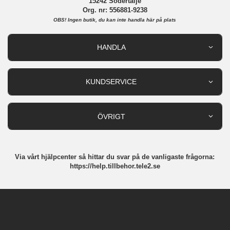
15242 Södertälje
Org. nr: 556881-9238
OBS!
Ingen butik, du kan inte handla här på plats
HANDLA
Outlet
Nyheter
KUNDSERVICE
Varumärken
Kundservice
Specialkategorier
90 dagars öppet köp
ÖVRIGT
Köpevillkor
Om oss
Retur
Om cookies
Via vårt hjälpcenter så hittar du svar på de vanligaste frågorna:
Integritetspolicy
https://help.tillbehor.tele2.se