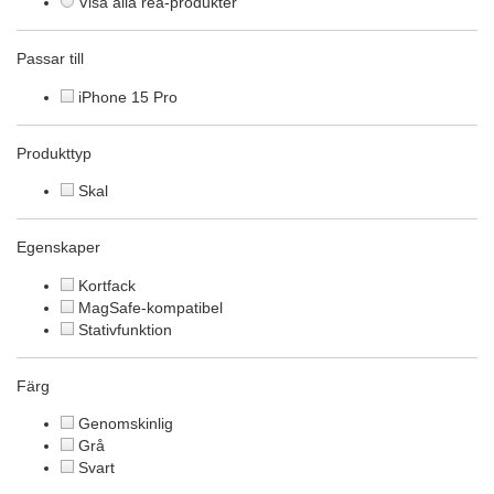
Visa alla rea-produkter
Passar till
iPhone 15 Pro
Produkttyp
Skal
Egenskaper
Kortfack
MagSafe-kompatibel
Stativfunktion
Färg
Genomskinlig
Grå
Svart