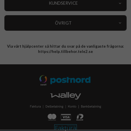
Nyheter
KUNDSERVICE
Varumärken
Kundservice
Specialkategorier
90 dagars öppet köp
ÖVRIGT
Köpevillkor
Om oss
Retur
Om cookies
Via vårt hjälpcenter så hittar du svar på de vanligaste frågorna:
Integritetspolicy
https://help.tillbehor.tele2.se