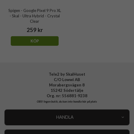
Spigen - Google Pixel 9 Pro XL
- Skal - Ultra Hybrid - Crystal
Clear
259 kr
KÖP
Tele2 by SkalHuset
C/O Lowwi AB
Morabergsvägen 8
15242 Södertälje
Org. nr: 556881-9238
OBS!
Ingen butik, du kan inte handla här på plats
HANDLA
Outlet