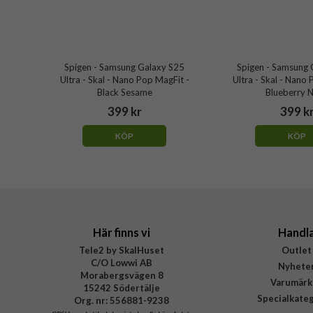
Spigen - Samsung Galaxy S25
Spigen - Samsung 
Ultra - Skal - Nano Pop MagFit -
Ultra - Skal - Nano
Black Sesame
Blueberry 
399 kr
399 k
KÖP
KÖP
Här finns vi
Handl
Tele2 by SkalHuset
Outlet
C/O Lowwi AB
Nyhete
Morabergsvägen 8
Varumärk
15242 Södertälje
Specialkate
Org. nr: 556881-9238