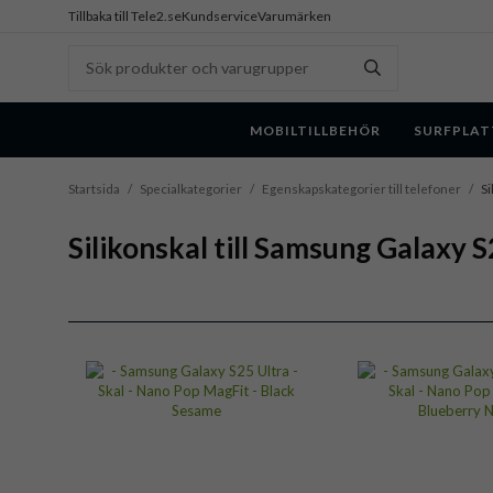
Tillbaka till Tele2.se
Kundservice
Varumärken
MOBILTILLBEHÖR
SURFPLAT
Startsida
/
Specialkategorier
/
Egenskapskategorier till telefoner
/
Si
Silikonskal till Samsung Galaxy S