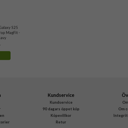
Galaxy S25
 Pop MagFit -
Navy
r
a
Kundservice
Öv
Kundservice
Om
r
90 dagars öppet köp
Om c
en
Köpevillkor
Integri
gorier
Retur