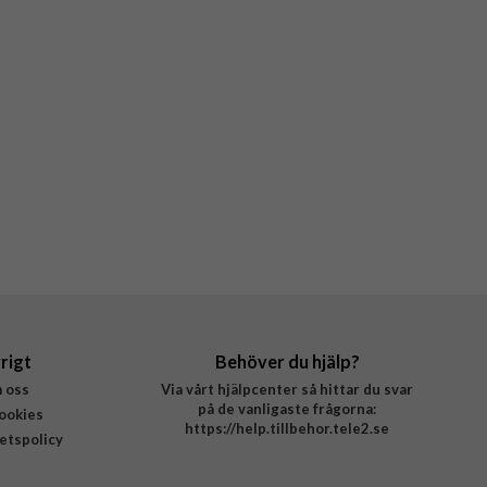
rigt
Behöver du hjälp?
 oss
Via vårt hjälpcenter så hittar du svar
på de vanligaste frågorna:
ookies
https://help.tillbehor.tele2.se
tetspolicy