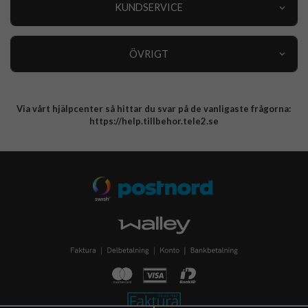
Nyheter
KUNDSERVICE
Varumärken
Kundservice
Specialkategorier
90 dagars öppet köp
ÖVRIGT
Köpevillkor
Om oss
Retur
Om cookies
Via vårt hjälpcenter så hittar du svar på de vanligaste frågorna:
Integritetspolicy
https://help.tillbehor.tele2.se