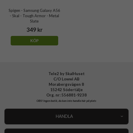
Spigen - Samsung Galaxy A56
- Skal - Tough Armor - Metal
Slate
349 kr
KÖP
Tele2 by SkalHuset
C/O Lowwi AB
Morabergsvägen 8
15242 Södertälje
Org. nr: 556881-9238
OBS!
Ingen butik, du kan inte handla här på plats
HANDLA
Outlet