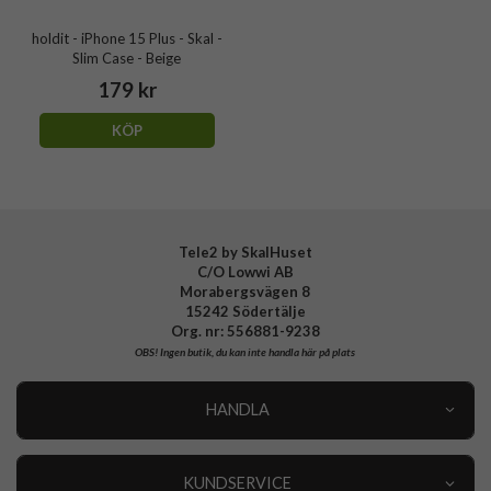
holdit - iPhone 15 Plus - Skal -
Slim Case - Beige
179 kr
KÖP
Tele2 by SkalHuset
C/O Lowwi AB
Morabergsvägen 8
15242 Södertälje
Org. nr: 556881-9238
OBS!
Ingen butik, du kan inte handla här på plats
HANDLA
Outlet
Nyheter
KUNDSERVICE