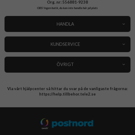
Org. nr: 556881-9238
OBS!
Ingen butik, du kan inte handla här på plats
HANDLA
Outlet
Nyheter
KUNDSERVICE
Varumärken
Kundservice
Specialkategorier
90 dagars öppet köp
ÖVRIGT
Köpevillkor
Om oss
Retur
Om cookies
Via vårt hjälpcenter så hittar du svar på de vanligaste frågorna:
Integritetspolicy
https://help.tillbehor.tele2.se