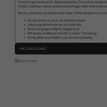
frostad rygg designad för långvarig klarhet. Dess enkla design 
trådlös laddning, medan exakta utskärningar håller funktionerna l
Bevara utseendet på telefon med säkert fallskydd genom att om
Konstruerad i en smal och hybrid struktur
Långvarig klarhet med en styv baksida
Smal och greppvänlig för dagligt bruk
Mil-grade certifierad med Air Cushion Technology
Kompatibel med trådlös och omvänd laddning
SPECIFIKATIONER
Artikelnummer
Passar till
Produkttyp
Egenskaper
Färg
Material
Varumärke