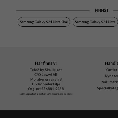
Tillverkarens art nr
FINNS I
EAN
Samsung Galaxy S24 Ultra Skal
Samsung Galaxy S24 Ultra
Här finns vi
Handl
Tele2 by SkalHuset
Outlet
C/O Lowwi AB
Nyhete
Morabergsvägen 8
Varumärk
15242 Södertälje
Specialkate
Org. nr: 556881-9238
OBS!
Ingen butik, du kan inte handla här på plats