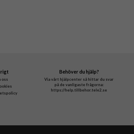
rigt
Behöver du hjälp?
 oss
Via vårt hjälpcenter så hittar du svar
på de vanligaste frågorna:
ookies
https://help.tillbehor.tele2.se
tetspolicy