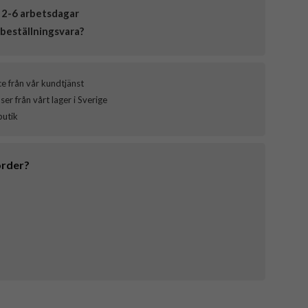
 2-6 arbetsdagar
beställningsvara?
ce från vår kundtjänst
er från vårt lager i Sverige
butik
order?