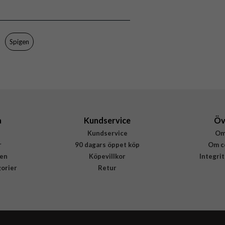
ACS07292
8809971221771
Spigen
a
Kundservice
Öv
Kundservice
Om
r
90 dagars öppet köp
Om c
en
Köpevillkor
Integri
gorier
Retur