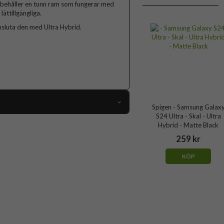
bibehåller en tunn ram som fungerar med
ättillgängliga.
sluta den med Ultra Hybrid.
Spigen - Samsung Galax
S24 Ultra - Skal - Ultra
97344
Hybrid - Matte Black
Samsung Galaxy S24 Ultra
259 kr
Skal
KÖP
Trådlös laddning-kompatibel
Genomskinlig
Hårdplast (PC), Mjukplast (TPU)
Spigen