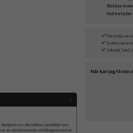
Skickas inom
Vad betyder 
Personlig servi
Snabba leverans
Officiell Tele2-
När kan jag få min 
a designen hos din telefon samtidigt som
nerar en stötdämpande stötfångare med en