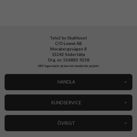
Mobiltillbehör
Tillverkarens art nr
ACS07448
EAN
8809971223515
Tele2 by SkalHuset
C/O Lowwi AB
Morabergsvägen 8
15242 Södertälje
Org. nr: 556881-9238
OBS!
Ingen butik, du kan inte handla här på plats
HANDLA
Outlet
Nyheter
KUNDSERVICE
Varumärken
Kundservice
Specialkategorier
90 dagars öppet köp
ÖVRIGT
Köpevillkor
Om oss
Retur