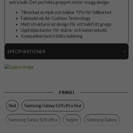
extra bulk. Det perfekta greppet möter snygg design.
Tillverkad av mjuk och böjbar TPU för hållbarhet
Fallskydd via Air Cushion Technology
Matt strukturerad design för ett halkfritt grepp
Upphöjda kanter för skärm- och kameraskydd
Kompatibel med trådlös laddning
SPECIFIKATIONER
Artikelnummer
97402
Passar till
Samsung Galaxy S24 Ultra
Produkttyp
Skal
FINNS I
Egenskaper
Trådlös laddning-kompatibel
Skal
Samsung Galaxy S24 Ultra Skal
Färg
Grå
Material
Mjukplast (TPU)
Samsung Galaxy S24 Ultra
Spigen
Samsung Galaxy
Varumärke
Spigen