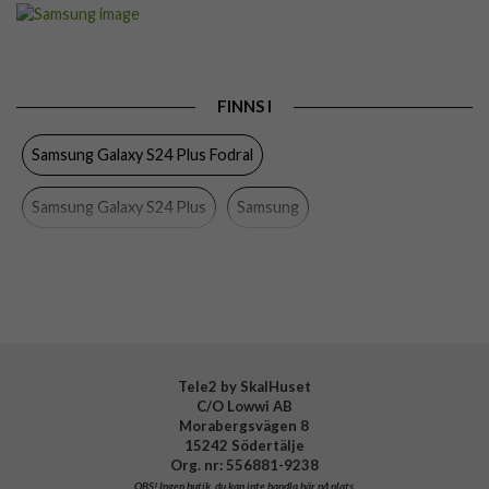
Artikelnummer
97873
Passar till
Samsung Galaxy S24 Plus
Produkttyp
Fodral
FINNS I
Egenskaper
Kortfack
Samsung Galaxy S24 Plus Fodral
Färg
Grön
Material
Hårdplast (PC), Mjukplast (TPU)
Samsung Galaxy S24 Plus
Samsung
Varumärke
Samsung
Tillverkarens art nr
EF-ZS926CGEGWW
EAN
8806095354637
Tele2 by SkalHuset
C/O Lowwi AB
Morabergsvägen 8
15242 Södertälje
Org. nr: 556881-9238
OBS!
Ingen butik, du kan inte handla här på plats