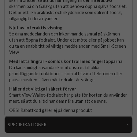
skärmfönster, så att du har tillgång till den interaktiva
skärmen på din Galaxy, utan att behöva öppna själva fodralet.
Det är ett lika praktiskt och skyddande som stilrent fodral,
tillgängligt i flera nyanser.
Njut av interaktiv visning
Se dina meddelanden och inkommande samtal på skärmen
utan att öppna fodralet. Under ett möte eller på jobbet kan
du ta en snabb titt på viktiga meddelanden med Small-Screen
View
Med lätta fingrar - sömlös kontroll med fingertopparna
Du kan smidigt använda skärmfönstret till olika
grundläggande funktioner – som att svara i telefonen eller
pausa musiken – även när fodralet är stängt.
Håller det viktiga i säkert förvar
Smart View Wallet-fodralet har plats för korten du använder
mest, så att du alltid har dem nära utan att de syns.
OBS! Rabattkod gäller ej på denna produkt
SPECIFIKATIONER