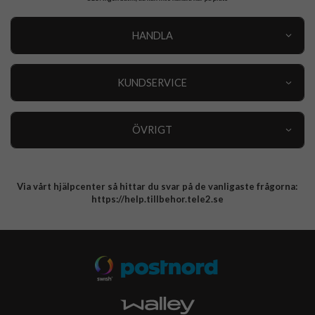
HANDLA
Outlet
Nyheter
KUNDSERVICE
Varumärken
Kundservice
Specialkategorier
90 dagars öppet köp
ÖVRIGT
Köpevillkor
Om oss
Retur
Om cookies
Via vårt hjälpcenter så hittar du svar på de vanligaste frågorna:
Integritetspolicy
https://help.tillbehor.tele2.se