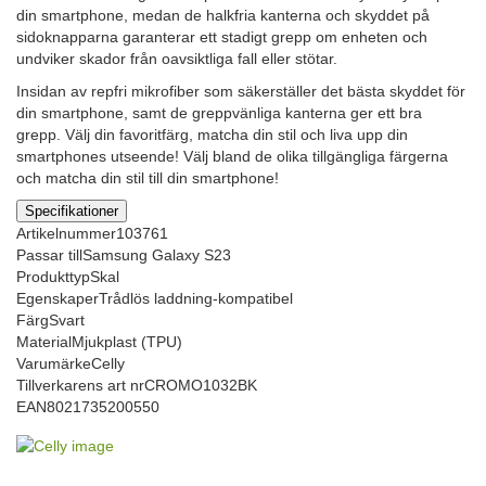
din smartphone, medan de halkfria kanterna och skyddet på
sidoknapparna garanterar ett stadigt grepp om enheten och
undviker skador från oavsiktliga fall eller stötar.
Insidan av repfri mikrofiber som säkerställer det bästa skyddet för
din smartphone, samt de greppvänliga kanterna ger ett bra
grepp. Välj din favoritfärg, matcha din stil och liva upp din
smartphones utseende! Välj bland de olika tillgängliga färgerna
och matcha din stil till din smartphone!
Specifikationer
Artikelnummer
103761
Passar till
Samsung Galaxy S23
Produkttyp
Skal
Egenskaper
Trådlös laddning-kompatibel
Färg
Svart
Material
Mjukplast (TPU)
Varumärke
Celly
Tillverkarens art nr
CROMO1032BK
EAN
8021735200550