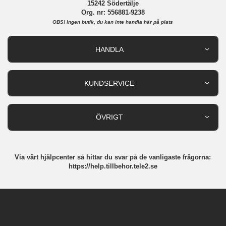
15242 Södertälje
Org. nr: 556881-9238
OBS!
Ingen butik, du kan inte handla här på plats
HANDLA
Outlet
Nyheter
KUNDSERVICE
Varumärken
Kundservice
Specialkategorier
90 dagars öppet köp
ÖVRIGT
Köpevillkor
Om oss
Retur
Om cookies
Via vårt hjälpcenter så hittar du svar på de vanligaste frågorna:
Integritetspolicy
https://help.tillbehor.tele2.se